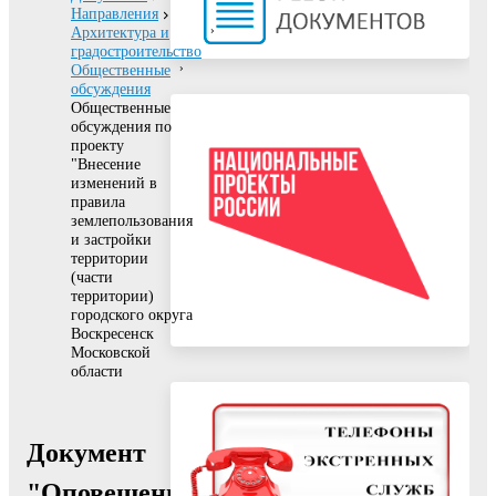
Направления
Архитектура и
градостроительство
Общественные
обсуждения
Общественные
обсуждения по
проекту
"Внесение
изменений в
правила
землепользования
и застройки
территории
(части
территории)
городского округа
Воскресенск
Московской
области
Документ
"Оповещение