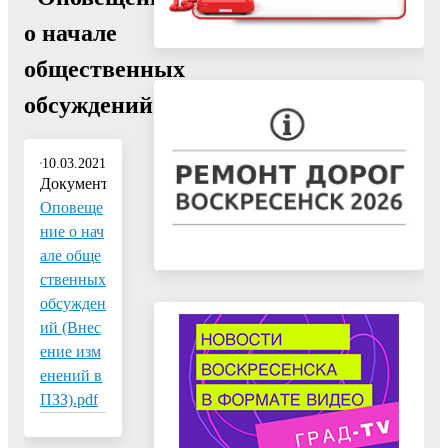
о начале
общественных
обсуждений"
10.03.2021
Документ:
Оповеще
ние о нач
але обще
ственных
обсужден
ий (Внес
ение изм
енений в
ПЗЗ).pdf