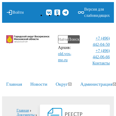
Версия для
Войти
слабовидящих
+7 (496)
Поиск
442-04-50
Архив:
+7 (496)
old.vos-
442-06-66
mo.ru
Контакты⁠
Главная
Новости
Округ
Администрация
Главная
Документы