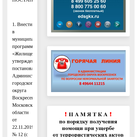
1. Внести
в
муниципальную
программу
«Жилище»,
утвержденную
постановлением
Администрации
городского
округа
Воскресенск
Московской
области
от
22.11.2019
№ 12 (с