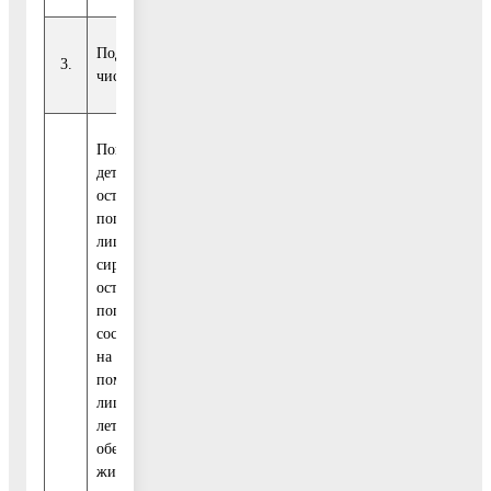
Подпрограмма 3. «Обеспечение жильем детей-сирот и дете
3.
числа детей-сирот и детей, оставшихся без попечения род
Показатель 1. Доля
детей-сирот и детей,
оставшихся без
попечения родителей,
лиц из числа детей-
сирот и детей,
оставшихся без
попечения родителей,
состоящих на учете
на получение жилого
помещения, включая
лиц в возрасте от 23
лет и старше,
обеспеченных
жилыми