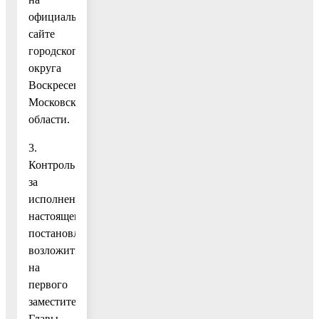
официальном
сайте
городского
округа
Воскресенск
Московской
области.
3.
Контроль
за
исполнением
настоящего
постановления
возложить
на
первого
заместителя
Главы