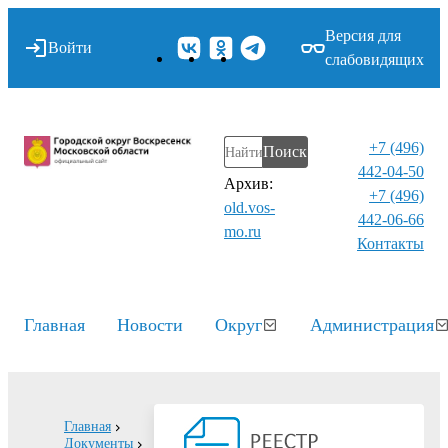
Версия для
Войти
слабовидящих
+7 (496)
Поиск
442-04-50
Архив:
+7 (496)
old.vos-
442-06-66
mo.ru
Контакты⁠
Главная
Новости
Округ
Администрация
Главная
Документы