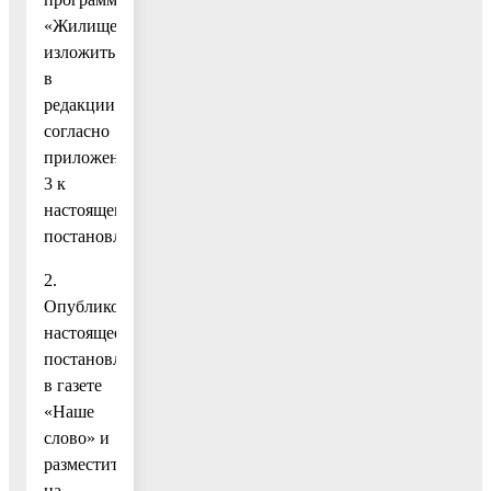
«Жилище»
изложить
в
редакции
согласно
приложению
3 к
настоящему
постановлению.
2.
Опубликовать
настоящее
постановление
в газете
«Наше
слово» и
разместить
на