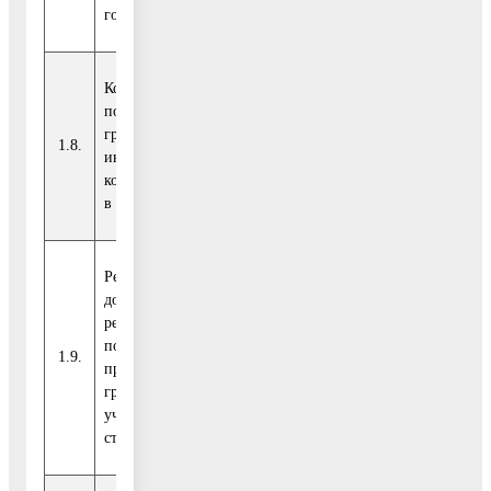
году
Количество
пострадавших
Обращение
граждан-со-
Губернатора
1.8.
чел.
0
инвесторов, права
Московской
которых обеспечены
области
в отчетном году
Решаем проблемы
дольщиков. Поиск и
реализация решений
по обеспечению
1.9.
Рейтинг -50
%
0
прав пострадавших
граждан -
участников долевого
строительства