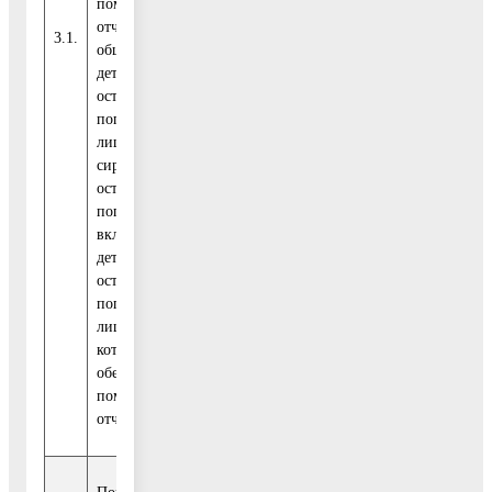
помещениями за
отчетный год, в
Соглашение
3.1.
%
0
100
общей численности
с ФОИВ
детей-сирот и детей,
оставшихся без
попечения родителей,
лиц из числа детей-
сирот и детей,
оставшихся без
попечения родителей,
включенных в список
детей-сирот и детей,
оставшихся без
попечения родителей,
лиц из их числа,
которые подлежат
обеспечению жилыми
помещениями в
отчетном году