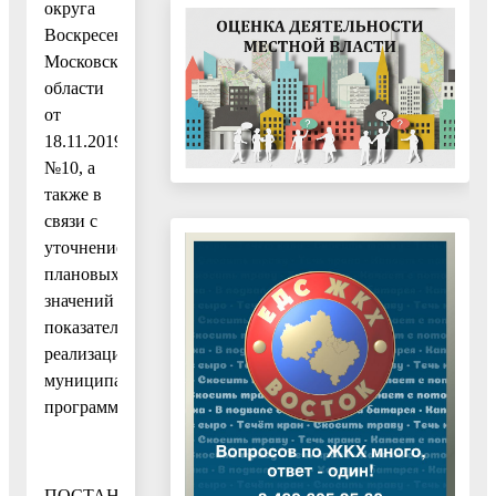
округа
Воскресенск
Московской
области
от
18.11.2019
№10, а
также в
связи с
уточнением
плановых
значений
показателей
реализации
муниципальной
программы
ПОСТАНОВЛЯЮ: