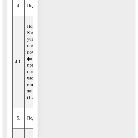
4.
Подпрограмма 4. «Социальная ипотека»
Показатель 1.
Количество
участников
подпрограммы,
Государст-
получивших
венная
финансовую помощь,
4.1.
программа
чел.
0
0
предоставляемую для
Московской
погашения основной
области
части долга по
ипотечному
жилищному кредиту
(I этап)
5.
Подпрограмма 7. «Улучшение жилищных условий отдельн