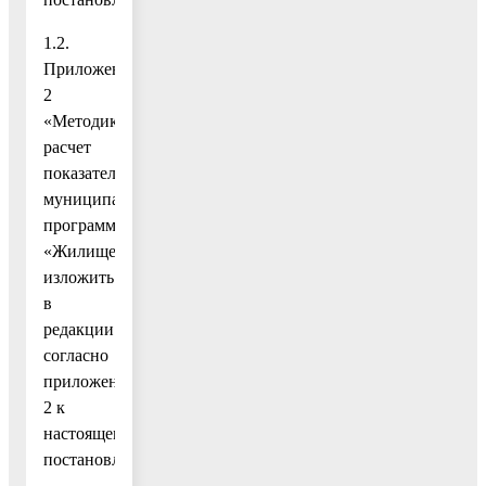
1.2.
Приложение
2
«Методика
расчет
показателей»
муниципальной
программы
«Жилище»
изложить
в
редакции
согласно
приложению
2 к
настоящему
постановлению;