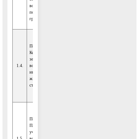
восстановления прав
пост-радавших
граждан
Показатель 4.
Количество
Показатель
земельных участков,
Национального
1.4.
вовлеченных в
проекта
шт.
21
индивидуальное
(Регионального
жилищное
проекта)
строительство
Показатель 5.
Площадь земельных
Показатель
участков,
Национального
1.5.
вовлеченных в
проекта
га
2,8