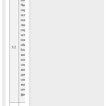
Показатель 2.
Численность детей-
сирот и детей,
оставшихся без
попечения родителей,
лиц из числа детей-
сирот и де-тей,
оставшихся без
попечения родителей,
обеспеченных
Соглашение
3.2.
чел.
20
22
благоустроенными
с ФОИВ
жилыми
помещениями
специализированного
жилищного фонда по
договорам найма
специализированных
жилых помещений в
отчетном
финансовом году