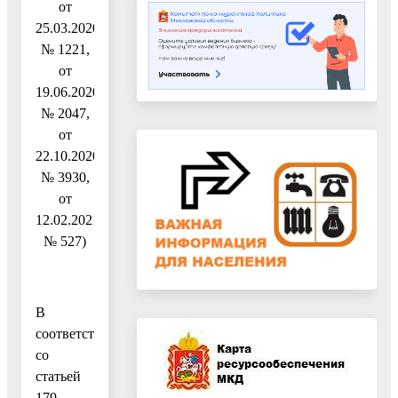
от
25.03.2020
№ 1221,
от
19.06.2020
№ 2047,
от
22.10.2020
№ 3930,
от
12.02.2021
№ 527)
В
соответствии
со
статьей
179