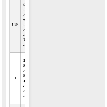
Количество
проблемных
объектов, по
которым нарушены
1.10.
права участников
Рейтинг -50
%
10
долевого
строительства
"Проблемные
стройки"
Показатель 9.
Встречи с
дольщиками.
Встречи с
1.11.
Рейтинг -50
%
0
гражданами -
участниками
долевого
строительства