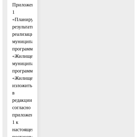
Приложение
1
«Планируемые
результаты
реализации
муниципальной
программы
«Жилище»
муниципальной
программы
«Жилище»
изложить
в
редакции
согласно
приложению
1 к
настоящему
постановлению;