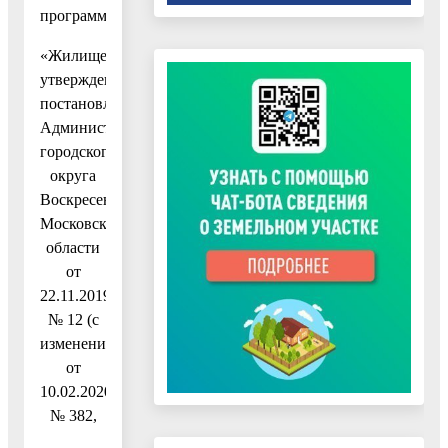
программу
«Жилище»,
утвержденную
постановлением
Администрации
городского
округа
Воскресенск
Московской
области
от
22.11.2019
№ 12 (с
изменениями
от
10.02.2020
№ 382,