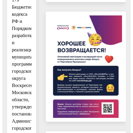
Бюджетного
кодекса
РФ и
Порядком
разработки
и
реализации
муниципальных
программ
городского
округа
Воскресенск
Московской
области,
утвержденным
постановлением
Администрации
городского