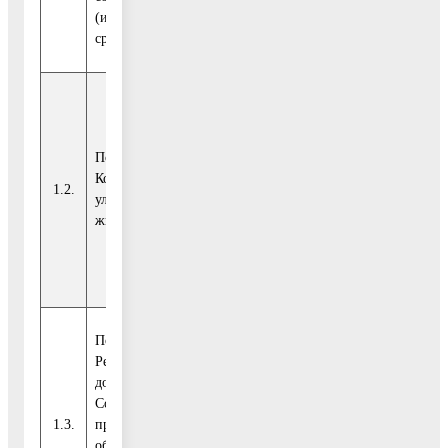
(Регионального
(или) кредитных
проекта)
средств
Показатель 2.
Указы
Количество семей,
1.2.
Президента РФ
шт.
86
улучшивших
(иные)
жилищные условия
Показатель 3.
Решаем проблемы
дольщиков.
Сопровождение
Обращение
1.3.
проблемных
%
48
Рейтинг-50
объектов до