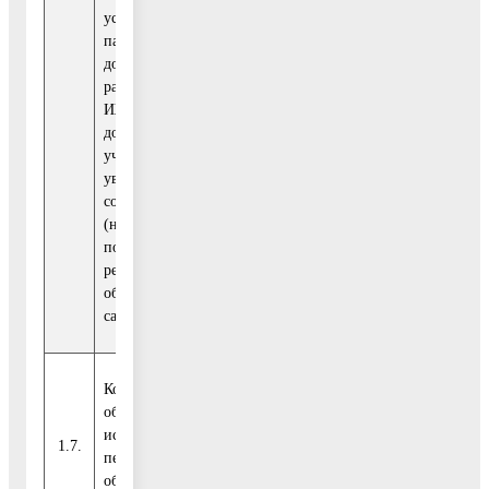
установленным
Московской
параметрам и
области
допустимости
размещения объекта
ИЖС или садового
дома на земельном
участке,
уведомлений о
соответствии
(несоответствии)
построенных или
реконструированных
объектов ИЖС или
садового дома
Количество
объектов,
Обращение
исключенных из
Губернатора
1.7.
шт.
0
перечня проблемных
Московской
объектов в отчетном
области