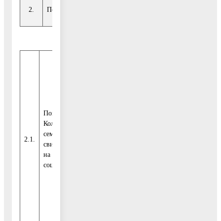
2.
Подпрограмма 2. «Обеспечение жильем молодых семей»
Показатель 1.
Количество молодых
семей, получивших
Соглашение
2.1.
семей
0
2
свидетельство о праве
с ФОИВ
на получение
социальной выплаты