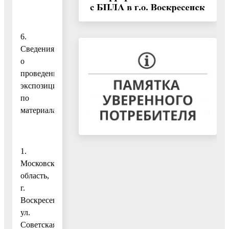
6.
Сведения
о
проведении
экспозиции
по
материалам:
1.
Московская
область,
г.
Воскресенск,
ул.
Советская,