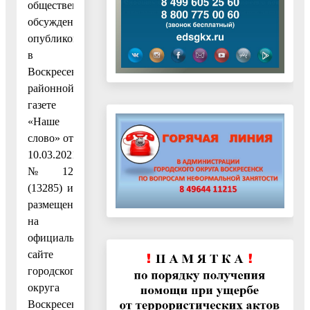
общественных
обсуждений
опубликовано
в
Воскресенской
районной
газете
«Наше
слово» от
10.03.2021
№ 12
(13285) и
размещено
на
официальном
сайте
городского
округа
Воскресенск.