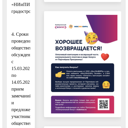
«НИиПИ
градостроительства».
4. Сроки
проведения
общественных
обсуждений:
с
15.03.2021
по
14.05.2021,
прием
замечаний
и
предложений
участников
общественных