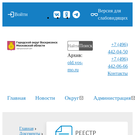
Версия для
Войти
слабовидящих
+7 (496)
Поиск
442-04-50
Архив:
+7 (496)
old.vos-
442-06-66
mo.ru
Контакты⁠
Главная
Новости
Округ
Администрация
Главная
Документы