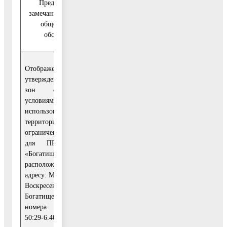
Предложения и
замечания участников
Количество
Выводы
общественных
обсуждений
Отображение
утвержденной границы
зон с особыми
условиями
Учесть указанные
использования
замечания и
территории «Зоны
предложения и
ограничений застройки
направить их в
для ПРТО станция
1
Комитет по
«Богатищево»,
архитектуре и
расположенных по
градостроительству
адресу: Московская обл.,
Московской области
Воскресенский р-н, н.п.
Богатищево (реестровые
номера 50:29-6.395 и
50:29-6.400)