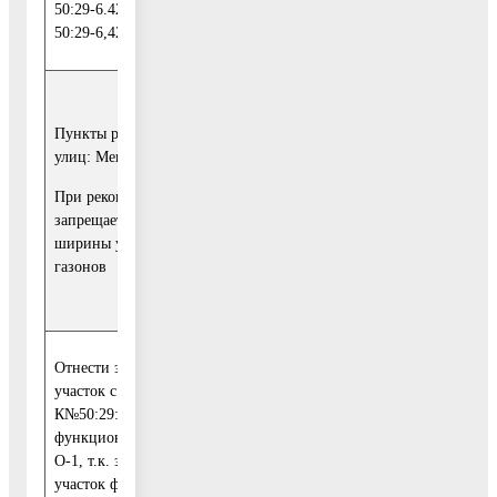
50:29-6.421, 50:29-6,423,
50:29-6,422)
Учесть указанные
замечания и
Пункты реконструкции
предложения и
улиц: Менделеева-
направить их на
При реконструкции
4
рассмотрение в
запрещается сокращение
Комитет по
ширины уличных
архитектуре и
газонов
градостроительству
Московской области
Отнести земельный
Учесть указанные
участок с
замечания и
К№50:29:0072507:1600к
предложения и
функциональной зоне
направить их на
О-1, т.к. земельный
1
рассмотрение в
участок фактически
Комитет по