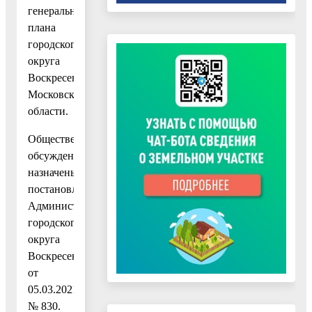
генерального
плана
городского
округа
Воскресенск
Московской
области.
Общественные
обсуждения
назначены
постановлением
Администрации
городского
округа
Воскресенск
от
05.03.2021
№ 830.