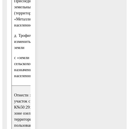
Присоединить
земельные участки
(территория СНТ
Отказать в учете в
«Металлист-2») к
связи
населенному пункту
с увеличением
д. Трофимово и
30
финансовой
изменить категорию
нагрузки на бюджет
земли
городского округа
с «земли
Воскресенск
сельскохозяйственного
назначения» на «земли
населенных пунктов»
Отнести земельный
участок с
К№50:29:0070802:68 к
Учесть указанные
зоне озелененных
замечания и
территорий общего
предложения и
пользования (зона