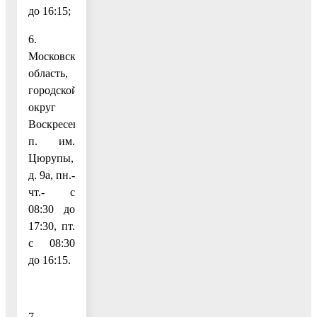
до 16:15;
6.
Московская
область,
городской
округ
Воскресенск,
п. им.
Цюрупы,
д. 9а, пн.-
чт.- с
08:30 до
17:30, пт.
с 08:30
до 16:15.
7.