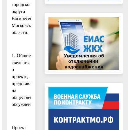
городского
округа
Воскресенск
Московской
области.
1. Общие
сведения
о
проекте,
представленном
на
общественные
обсуждения:
Проект