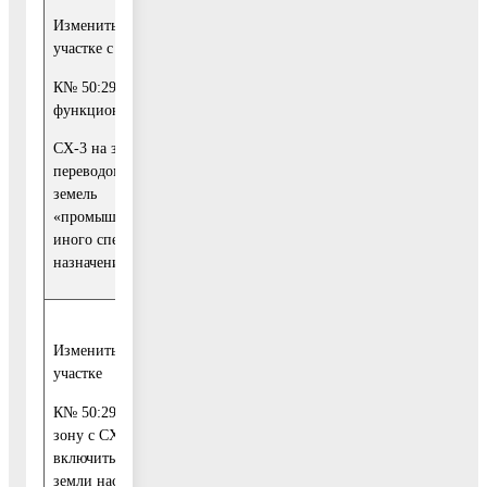
Изменить на земельном
участке с
Учесть указанные
замечания и
К№ 50:29:0030615:24
предложения и
функциональную зону
направить их на
1
рассмотрение в
СХ-3 на зону Т с
Комитет по
переводом в категорию
архитектуре и
земель
градостроительству
«промышленности и
Московской области
иного специального
назначения»
Учесть указанные
Изменить на земельном
замечания и
участке
предложения и
направить их на
К№ 50:29:0030617:11
1
рассмотрение в
зону с СХ на О-1,
Комитет по
включить участок в
архитектуре и
земли населенных