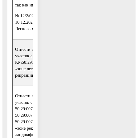
Комитет по
так как имеется Акт
архитектуре и
градостроительству
№ 12/2/02-04/2020 от
Московской области
10.12.2020 Комитета
Лесного хозяйства
Отнести земельный
Отказать в учете в
участок с
связи
К№50:29:0040410:1 к
19
с установленной
«зоне лесов» (зона
категорией земель
рекреации)
Отнести земельный
Отказать в учете в
участок с К№
связи
50:29:0070501:337,
с установленной
50:29:0070501:760,
5
категорией земель и
50:29:0070501:25 к
видами
«зоне рекреационно-
разрешенного
ландшафтных