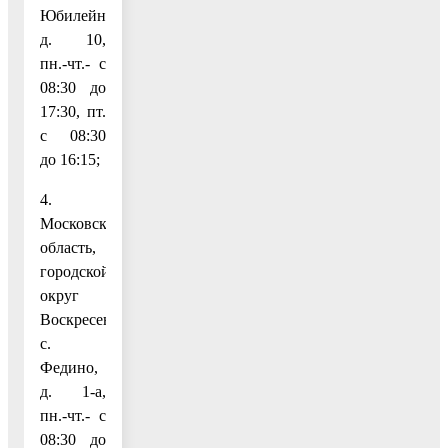
Юбилейная,
д. 10,
пн.-чт.- с
08:30 до
17:30, пт.
с 08:30
до 16:15;
4.
Московская
область,
городской
округ
Воскресенск,
с.
Федино,
д. 1-а,
пн.-чт.- с
08:30 до