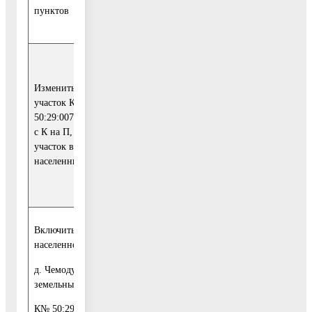
градостроительству
пунктов
Московской области
Учесть указанные
замечания и
Изменить на земельный
предложения и
участок К№
направить их на
50:29:0071101:784 зону
1
рассмотрение в
с К на П, включить
Комитет по
участок в «земли
архитектуре и
населенных пунктов»
градостроительству
Московской области
Включить в границы
населенного пункта
Учесть указанные
замечания и
д. Чемодурово
предложения и
земельный участок с
направить их на
1
рассмотрение в
К№ 50:29:0030603:267,