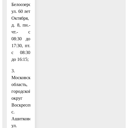
Белоозерский,
ул. 60 лет
Октября,
д. 8, пн.-
чт.- с
08:30 до
17:30, пт.
с 08:30
до 16:15;
3.
Московская
область,
городской
округ
Воскресенск,
с.
Ашитково,
ул.