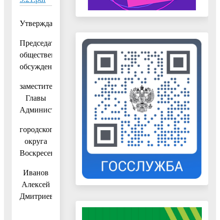
Утверждаю
Председатель
общественных
обсуждений
заместитель
Главы
Администрации
городского
округа
Воскресенск
Иванов
Алексей
Дмитриевич