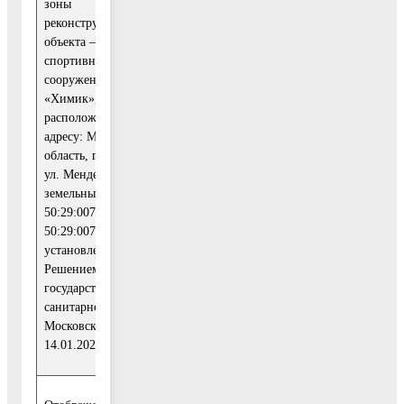
зоны
реконструируемого
объекта – комплексного
спортивного
сооружения (стадион)
Учесть указанные
«Химик»,
замечания и
расположенного по
предложения и
адресу: Московская
направить их в
область, г. Воскресенск,
1
Комитет по
ул. Менделеева, д. 2 на
архитектуре и
земельных участках К№
градостроительству
50:29:0070501:37 и
Московской области
50:29:0070501:338»,
установленной
Решением Главного
государственного
санитарного врача по
Московской области от
14.01.2021 №8-04