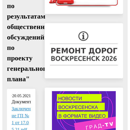
по
результатам
общественных
обсуждений
по
проекту
генерального
плана"
20.05.2021
Документ:
Заключен
ие ГП №
1 от 17.0
5.21.pdf