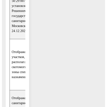
50:29:0071606:36»,
архитектуре и
установленной
градостроительству
Решением Главного
Московской области
государственного
санитарного врача по
Московской области от
24.12.2020 №435-03
Учесть указанные
Отображение земельных
замечания и
участков, на которых
предложения и
располагаются
направить их в
1
скотомогильники, как
Комитет по
зоны специального
архитектуре и
назначения (СП)
градостроительству
Московской области
Отображение границ
санитарно-защитной