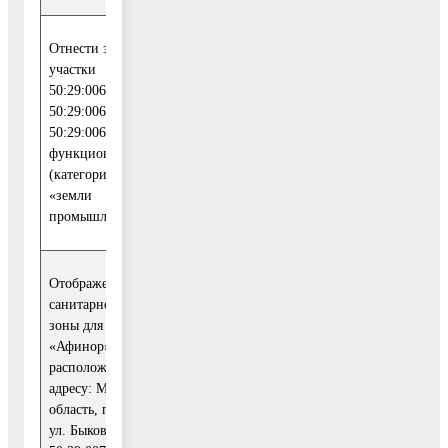
Отнести земельные
Учесть указанные
участки
замечания и
50:29:0060104:173,
предложения и
50:29:0060104:174,
направить их в
50:29:0060104:180 к
1
Комитет по
функциональной зоне К
архитектуре и
(категория земель
градостроительству
«земли
Московской области
промышленности»
Отображение границ
санитарно-защитной
зоны для ООО
«Афинор»,
Учесть указанные
расположенного по
замечания и
адресу: Московская
предложения и
область, г. Воскресенск,
направить их в
ул. Быковского, д. 1, к№
1
Комитет по