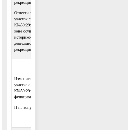
направить их на
рекреации).
21
рассмотрение в
Отнести земельный
Комитет по
участок с
архитектуре и
К№50:29:0070802:18 к
градостроительству
зоне осуществления
Московской области
историко-культурной
деятельности (зона
рекреации)
Учесть указанные
замечания и
Изменить на земельном
предложения и
участке с
направить их на
К№50:29:0072405:13
1
рассмотрение в
функциональную зону
Комитет по
архитектуре и
П на зону СП-2
градостроительству
Московской области