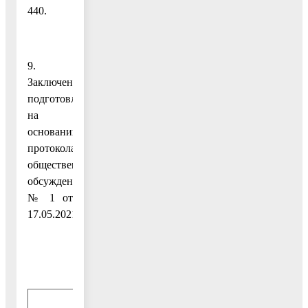
440.
9.
Заключение
подготовлено
на
основании
протокола
общественных
обсуждений
№ 1 от
17.05.2021.