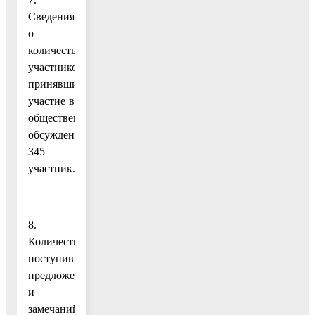
Сведения
о
количестве
участников,
принявших
участие в
общественных
обсуждениях:
345
участник.
8.
Количество
поступивших
предложений
и
замечаний: