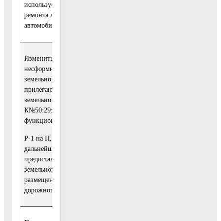
используется для
архитектуре и
ремонта легковых
градостроительству
автомобилей
Московской области
Изменить на
несформированном
земельном участке,
прилегающим к
земельному участку с
Отказать в учете в
К№50:29:0071701:689
связи с
функциональную зону с
1
нецелесообразностью
уменьшения
Р-1 на П, для
рекреационной зоны
дальнейшего
предоставления
земельного участка для
размещения объектов
дорожного сервиса