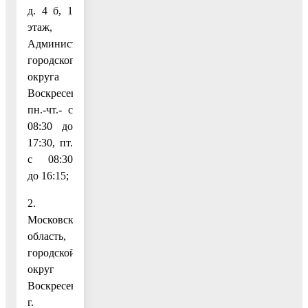
д. 4 б, 1
этаж,
Администрация
городского
округа
Воскресенск,
пн.-чт.- с
08:30 до
17:30, пт.
с 08:30
до 16:15;
2.
Московская
область,
городской
округ
Воскресенск,
г.