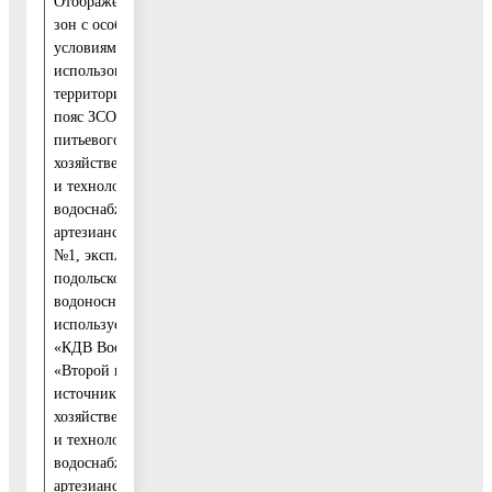
Отображение границ
зон с особыми
условиями
использования
территорий: «Первый
пояс ЗСО источника
питьевого,
хозяйственно-бытового
и технологического
водоснабжения –
артезианской скважины
№1, эксплуатирующей
подольско-мячковской
водоносный комплекс,
используемый ООО
«КДВ Воскресенск»,
«Второй пояс ЗСО
источника питьевого,
хозяйственно-бытового
Учесть указанные
и технологического
замечания и
водоснабжения –
предложения и
артезианской скважины
направить их на