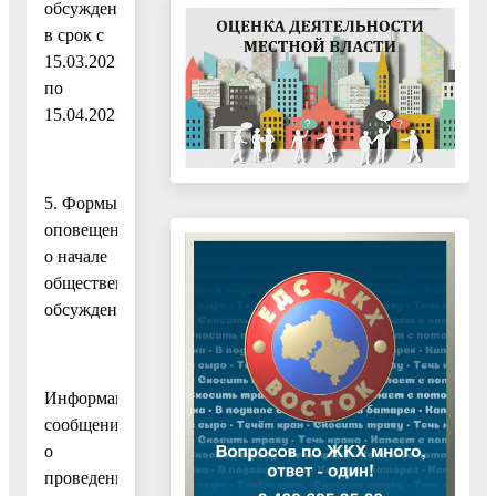
обсуждений
в срок с
15.03.2021
по
15.04.2021.
5. Формы
оповещения
о начале
общественных
обсуждений:
Информационное
сообщение
о
проведении