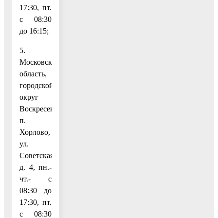
17:30, пт.
с 08:30
до 16:15;
5.
Московская
область,
городской
округ
Воскресенск,
п.
Хорлово,
ул.
Советская,
д. 4, пн.-
чт.- с
08:30 до
17:30, пт.
с 08:30