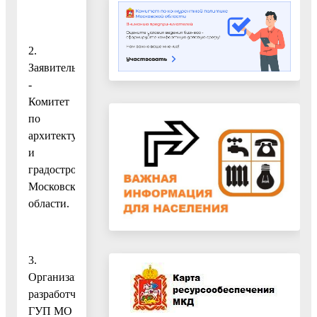
2.
Заявитель
-
Комитет
по
архитектуре
и
градостроительству
Московской
области.
3.
Организация-
разработчик:
ГУП МО