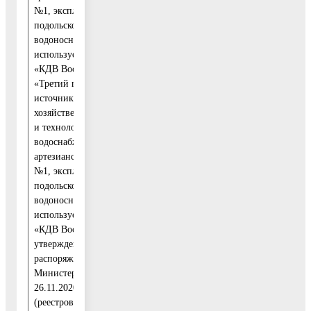
№1, эксплуатирующей
1
рассмотрение в
подольско-мячковской
Комитет по
водоносный комплекс,
архитектуре и
используемый ООО
градостроительству
«КДВ Воскресенск»,
Московской области
«Третий пояс ЗСО
источника питьевого,
хозяйственно-бытового
и технологического
водоснабжения –
артезианской скважины
№1, эксплуатирующей
подольско-мячковской
водоносный комплекс,
используемый ООО
«КДВ Воскресенск»,
утвержденных
распоряжением
Министерства от
26.11.2020 № 1503-РМ
(реестровые номера