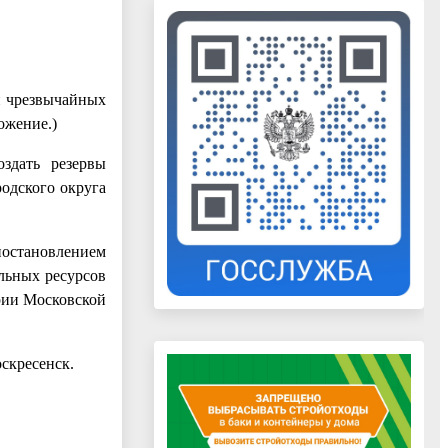
и чрезвычайных
ожение.)
здать резервы
одского округа
остановлением
льных ресурсов
рии Московской
оскресенск.