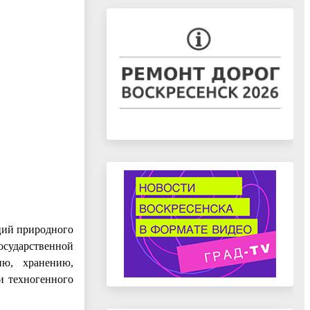
ций природного
осударственной
ию, хранению,
и техногенного