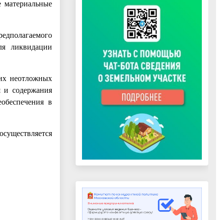
е материальные
редполагаемого
ля ликвидации
гих неотложных
я и содержания
еобеспечения в
осуществляется