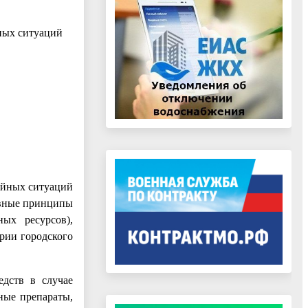
ных ситуаций
чайных ситуаций
овные принципы
ных ресурсов),
рии городского
едств в случае
ные препараты,