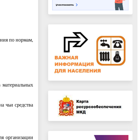
ения по нормам,
в материальных
на чьи средства
ля организации