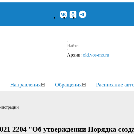
Архив:
old.vos-mo.ru
Направления
Обращения
Расписание авт
нистрации
021 2204 "Об утверждении Порядка созд