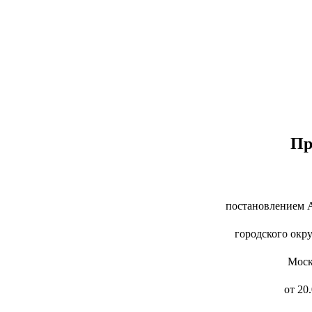
Пр
постановлением 
городского окр
Моск
от 20