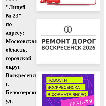
"Лицей
№ 23"
по
адресу:
Московская
область,
городской
округ
Воскресенск,
г.
Белоозерский,
ул.