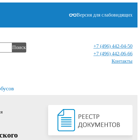
Версия для слабовидящих
+7 (496) 442-04-50
Поиск
+7 (496) 442-06-66
Контакты⁠
обусов
ия
ского