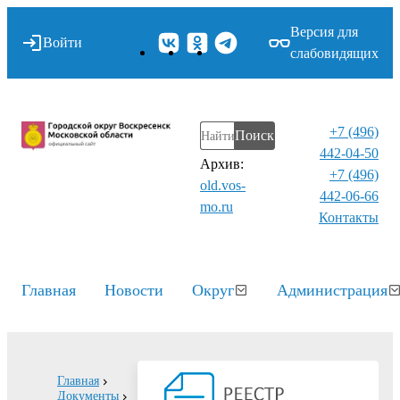
Версия для
Войти
слабовидящих
+7 (496)
Поиск
442-04-50
Архив:
+7 (496)
old.vos-
442-06-66
mo.ru
Контакты⁠
Главная
Новости
Округ
Администрация
Главная
Документы