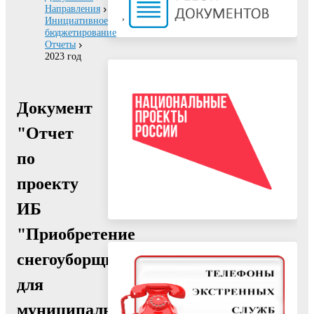
Направления
Инициативное
бюджетирование
Отчеты
2023 год
Документ
"Отчет
по
проекту
ИБ
"Приобретение
снегоуборщика
для
муниципального