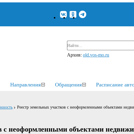
Архив:
old.vos-mo.ru
Направления
Обращения
Расписание авт
енность
Реестр земельных участков с неоформленными объектами нед
в с неоформленными объектами недвиж