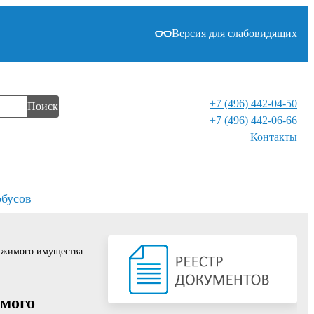
Версия для слабовидящих
+7 (496) 442-04-50
Поиск
+7 (496) 442-06-66
Контакты⁠
обусов
вижимого имущества
имого