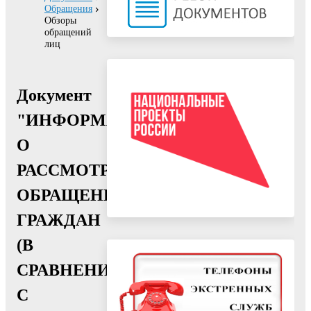
Обращения
Обзоры
обращений
лиц
Документ
"ИНФОРМАЦИЯ
О
РАССМОТРЕНИИ
ОБРАЩЕНИЙ
ГРАЖДАН
(В
СРАВНЕНИИ
С