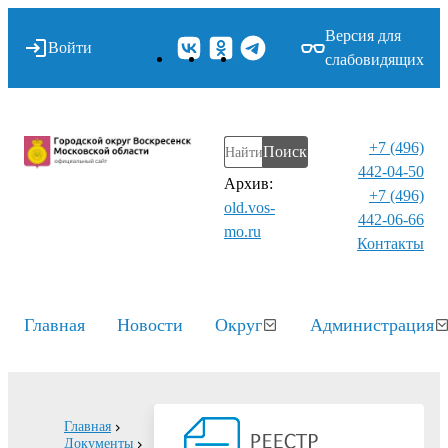
Версия для
Войти
слабовидящих
+7 (496)
Поиск
442-04-50
Архив:
+7 (496)
old.vos-
442-06-66
mo.ru
Контакты⁠
Главная
Новости
Округ
Администрация
Главная
Документы