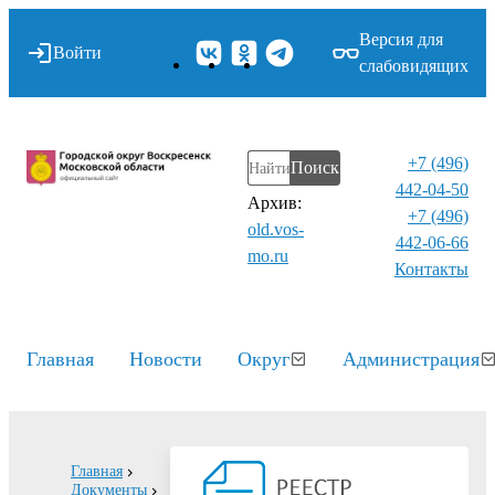
Версия для
Войти
слабовидящих
+7 (496)
Поиск
442-04-50
Архив:
+7 (496)
old.vos-
442-06-66
mo.ru
Контакты⁠
Главная
Новости
Округ
Администрация
Главная
Документы