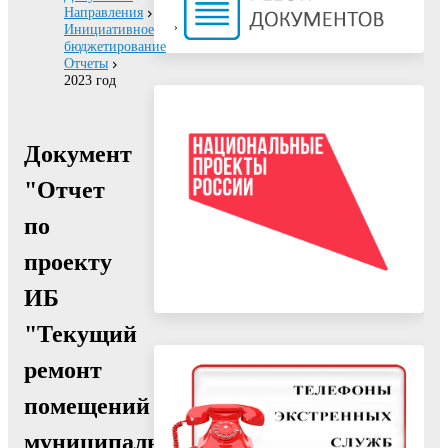
Направления
Инициативное
бюджетирование
Отчеты
2023 год
Документ
"Отчет
по
проекту
ИБ
"Текущий
ремонт
помещений
муниципального