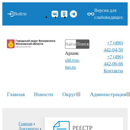
Версия для
Войти
слабовидящих
+7 (496)
Поиск
442-04-50
Архив:
+7 (496)
old.vos-
442-06-66
mo.ru
Контакты⁠
Главная
Новости
Округ
Администрация
Главная
Документы