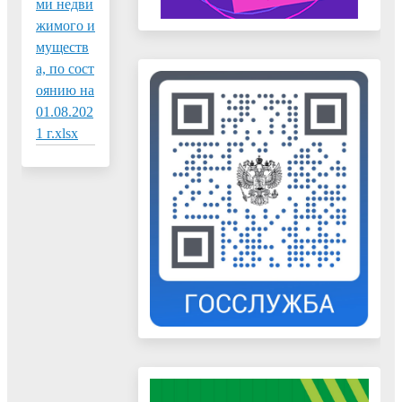
ми недви
жимого и
муществ
а, по сост
оянию на
01.08.202
1 г.xlsx