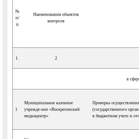
№
Наименования объектов
п/
контроля
п
1.
2
в сфе
Муниципальное казенное
Проверка осуществления
1
учрежде-ние «Воскресенский
(государственного орган
медиацентр»
в бюджетном учете и от