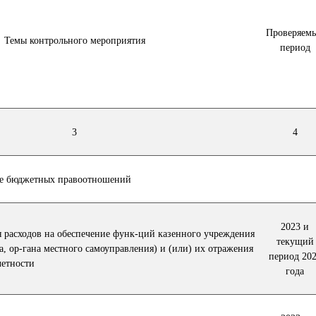
Проверяем
Темы контрольного мероприятия
период
3
4
ре бюджетных правоотношений
2023 и
 расходов на обеспечение функ-ций казенного учреждения
текущий
а, ор-гана местного самоуправления) и (или) их отражения
период 20
четности
года