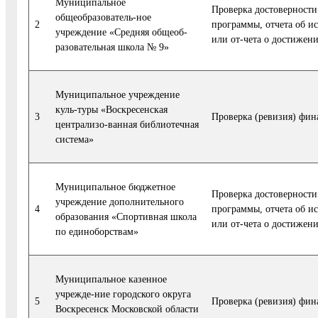
Муниципальное
Проверка достоверности
общеобразователь-ное
2
программы, отчета об и
учреждение «Средняя общеоб-
или от-чета о достижени
разовательная школа № 9»
Муниципальное учреждение
куль-туры «Воскресенская
3
Проверка (ревизия) фин
централизо-ванная библиотечная
система»
Муниципальное бюджетное
Проверка достоверности
учреждение дополнительного
4
программы, отчета об и
образования «Спортивная школа
или от-чета о достижени
по единоборствам»
Муниципальное казенное
учрежде-ние городского округа
5
Проверка (ревизия) фин
Воскресенск Московской области