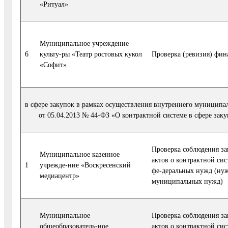
«Ритуал»
Муниципальное учреждение
6
культу-ры «Театр ростовых кукол
Проверка (ревизия) фин
«Софит»
в сфере закупок в рамках осуществления внутреннего муниципал
от 05.04.2013 № 44-ФЗ «О контрактной системе в сфере зак
Проверка соблюдения за
Муниципальное казенное
актов о контрактной сис
1
учрежде-ние «Воскресенский
фе-деральных нужд (нуж
медиацентр»
муниципальных нужд)
Муниципальное
Проверка соблюдения за
общеобразователь-ное
актов о контрактной сис