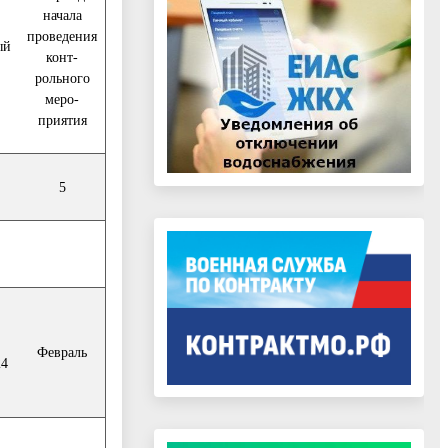
начала
проведения
ый
конт-
рольного
меро-
приятия
5
Февраль
24