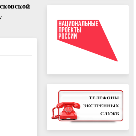
сковской
у