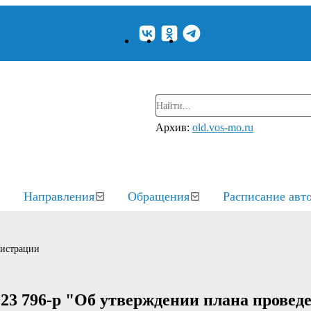
Архив:
old.vos-mo.ru
Направления
Обращения
Расписание авт
нистрации
23 796-р "Об утверждении плана провед