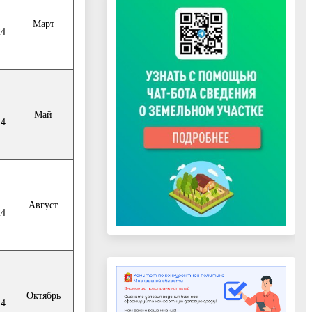
Март
24
Май
24
Август
24
Октябрь
24