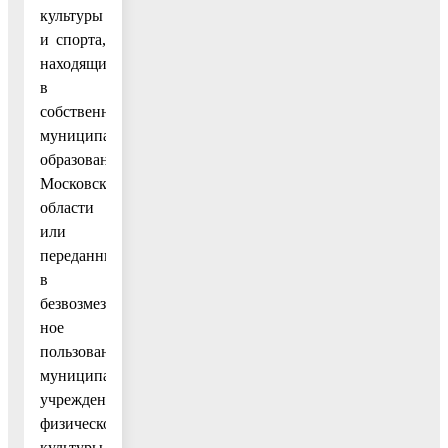
культуры
и спорта,
находящихся
в
собственности
муниципальных
образований
Московской
области
или
переданных
в
безвозмезд-
ное
пользование
муниципальным
учреждениям
физической
культуры