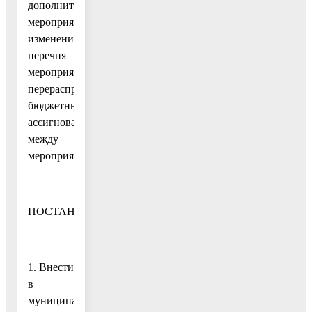
дополнительных
мероприятий,
изменением
перечня
мероприятий,
перераспределением
бюджетных
ассигнований
между
мероприятиями
ПОСТАНОВЛЯЮ:
1. Внести
в
муниципальную