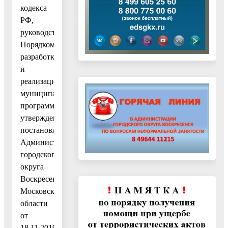
кодекса
РФ,
руководствуясь
Порядком
разработки
и
реализации
муниципальных
программ,
утвержденным
постановлением
Администрации
городского
округа
Воскресенск
Московской
области
от
18.11.2019