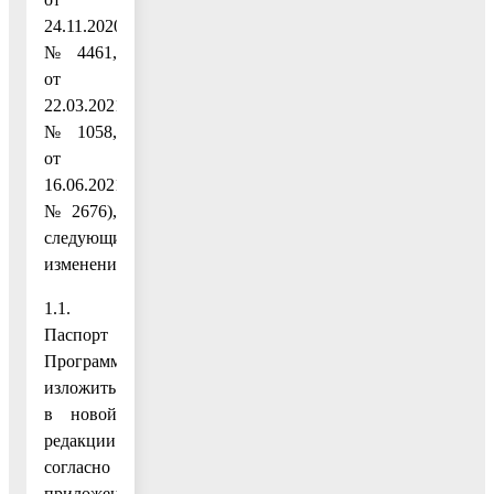
24.11.2020
№ 4461,
от
22.03.2021
№ 1058,
от
16.06.2021
№ 2676),
следующие
изменения:
1.1.
Паспорт
Программы
изложить
в новой
редакции
согласно
приложению