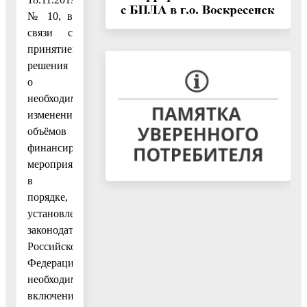
№ 10, в
связи с
принятием
решения
о
необходимости
изменения
объёмов
финансирования
мероприятий
в
порядке,
установленном
законодательством
Российской
Федерации,
необходимостью
включения