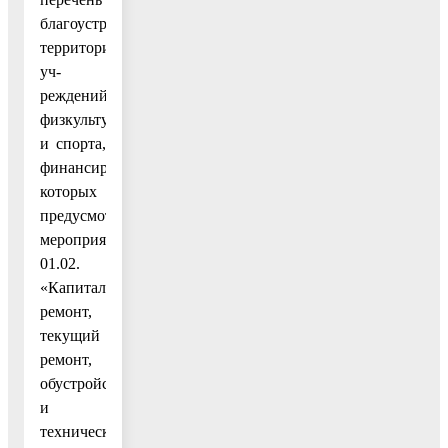
благоустройства
территорий
уч-
реждений
физкультуры
и спорта,
финансирование
которых
предусмотрено
мероприятием
01.02.
«Капитальный
ремонт,
текущий
ремонт,
обустройство
и
техническое