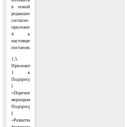
в новой
редакции
согласно
приложению
4 к
настоящему
постановлению;
1.5.
Приложение
1 к
Подпрограмме
I
«Перечень
мероприятий
Подпрограммы
I
«Развитие
физической