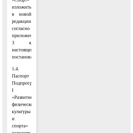
изложить
в новой
редакции
согласно
приложению
3 к
настоящему
постановлению;
1.4.
Паспорт
Подпрограммы
I
«Развитие
физической
культуры
и
спорта»
изложить