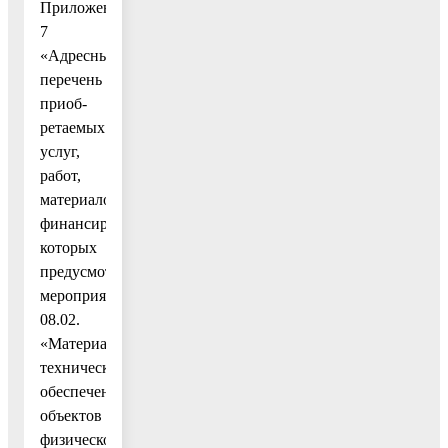
Приложением
7
«Адресный
перечень
приоб-
ретаемых
услуг,
работ,
материалов,
финансирование
которых
предусмотрено
мероприятием
08.02.
«Материально-
техническое
обеспечение
объектов
физической