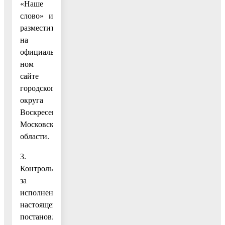
«Наше
слово» и
разместить
на
официаль-
ном
сайте
городского
округа
Воскресенск
Московской
области.
3.
Контроль
за
исполнением
настоящего
постановления