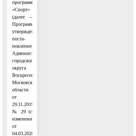
программу
«Спорт»
(далее –
Программа),
утвержденную
поста-
новлением
Администрации
городского
округа
Воскресенск
Московской
области
от
29.11.2019
№ 29 (с
изменениями
от
04.03.2020