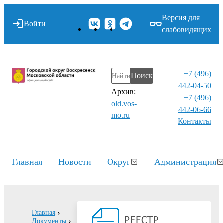
Версия для
Войти
слабовидящих
+7 (496)
Поиск
442-04-50
Архив:
+7 (496)
old.vos-
442-06-66
mo.ru
Контакты⁠
Главная
Новости
Округ
Администрация
Главная
Документы