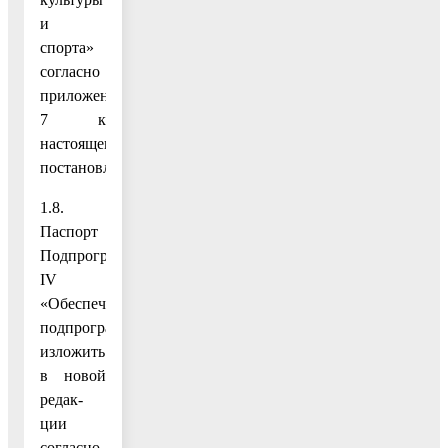
и
спорта»
согласно
приложению
7 к
настоящему
постановлению;
1.8.
Паспорт
Подпрограммы
IV
«Обеспечивающая
подпрограмма»
изложить
в новой
редак-
ции
согласно