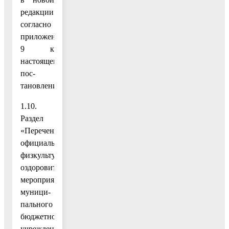
редакции
согласно
приложению
9 к
настоящему
пос-
тановлению;
1.10.
Раздел
«Перечень
официальных
физкультурно-
оздоровительных
мероприятий
муници-
пального
бюджетного
учреждения