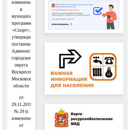
изменений
в
муниципальную
программу
«Спорт»,
утвержденную
постановлением
Администрации
городского
округа
Воскресенск
Московской
области
от
29.11.2019
№ 29 (с
изменениями
от