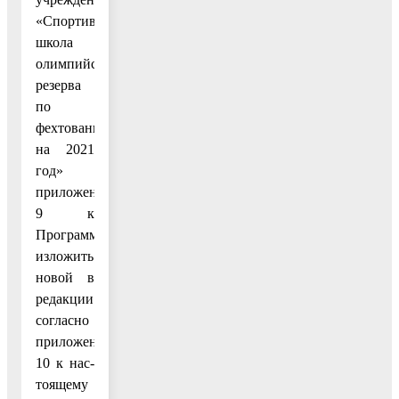
«Спортивная
школа
олимпийского
резерва
по
фехтованию»
на 2021
год»
приложения
9 к
Программе
изложить
новой в
редакции
согласно
приложению
10 к нас-
тоящему