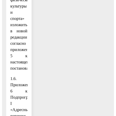
культуры
и
спорта»
изложить
в новой
редакции
согласно
приложению
5 к
настоящему
постановлению;
1.6.
Приложение
6 к
Подпрограмме
I
«Адресный
перечень