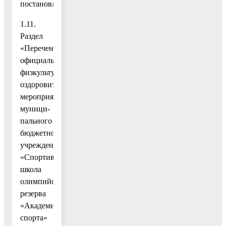
постановлению;
1.11.
Раздел
«Перечень
официальных
физкультурно-
оздоровительных
мероприятий
муници-
пального
бюджетного
учреждения
«Спортивная
школа
олимпийского
резерва
«Академия
спорта»