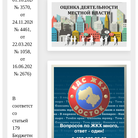
№ 3570,
от
24.11.2020
№ 4461,
от
22.03.2021
№ 1058,
от
16.06.2021
№ 2676)
В
соответствии
со
статьей
179
Бюджетного