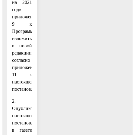
на 2021
год»
приложения
9 к
Программе
изложить
в новой
редакции
согласно
приложению
11 к
настоящему
постановлению.
2.
Опубликовать
настоящее
постановление
в газете