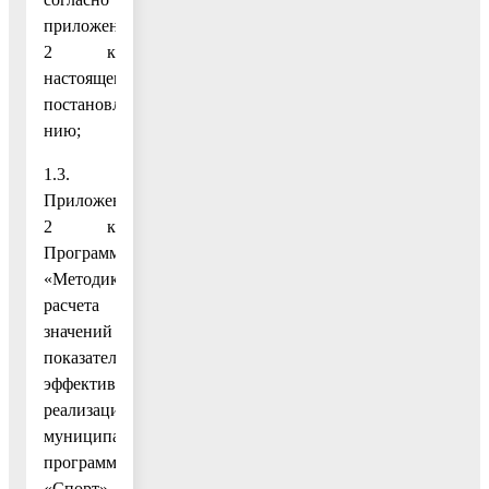
приложению
2 к
настоящему
постановле-
нию;
1.3.
Приложение
2 к
Программе
«Методика
расчета
значений
показателей
эффективности
реализации
муниципальной
программы
«Спорт»