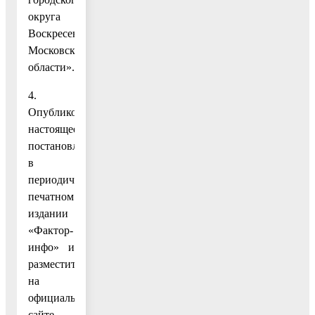
округа
Воскресенск
Московской
области».
4.
Опубликовать
настоящее
постановление
в
периодическом
печатном
издании
«Фактор-
инфо» и
разместить
на
официальном
сайте