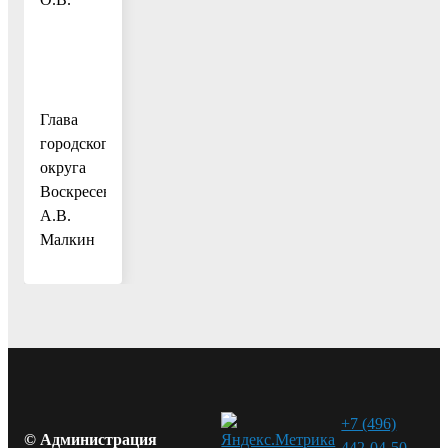
Глава
городского
округа
Воскресенск
А.В.
Малкин
+7 (496)
© Администрация
442-04-50