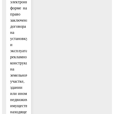
электронной
форме на
право
заключения
договора
на
установку
и
эксплуатацию
рекламной
конструкции
на
земельном
участке,
здании
или ином
недвижимом
имуществе,
находящемся