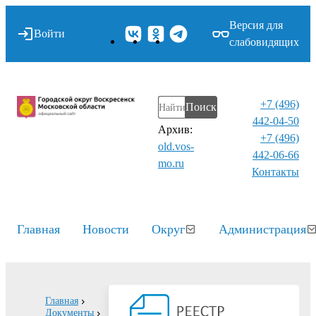
Версия для
Войти
слабовидящих
+7 (496)
Поиск
442-04-50
Архив:
+7 (496)
old.vos-
442-06-66
mo.ru
Контакты⁠
Главная
Новости
Округ
Администрация
Главная
Документы