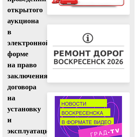
открытого
аукциона
в
электронной
форме
на право
заключения
договора
на
установку
и
эксплуатацию