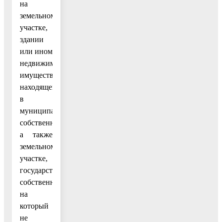
на
земельном
участке,
здании
или ином
недвижимом
имуществе,
находящемся
в
муниципальной
собственности,
а также
земельном
участке,
государственная
собственность
на
который
не