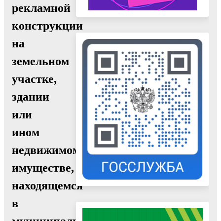
рекламной
конструкции
на
земельном
участке,
здании
или
ином
недвижимом
имуществе,
находящемся
в
муниципальной