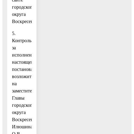
городского
округа
Воскресенск.
5.
Контроль
за
исполнением
настоящего
постановления
возложить
на
заместителя
Главы
городского
округа
Воскресенск
Илюшина
О.В.