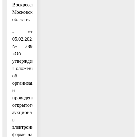
Воскресенск
Московской
области:
- от
05.02.2021
№ 389
«Об
утверждении
Положения
об
организации
и
проведении
открытого
аукциона
в
электронной
форме на