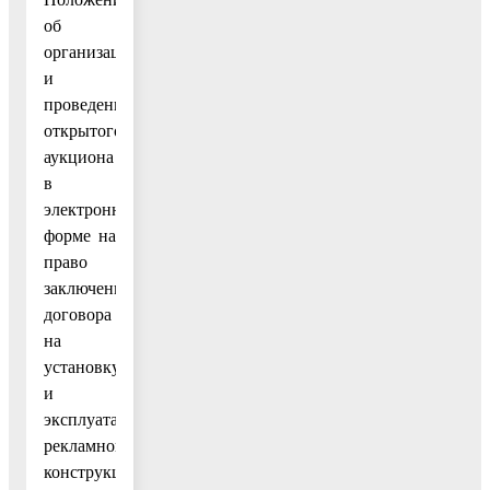
об
организации
и
проведении
открытого
аукциона
в
электронной
форме на
право
заключения
договора
на
установку
и
эксплуатацию
рекламной
конструкции