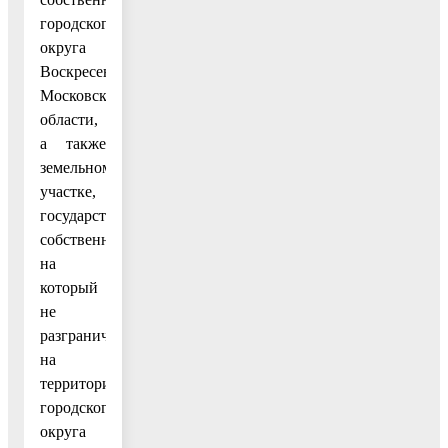
городского
округа
Воскресенск
Московской
области,
а также
земельном
участке,
государственная
собственность
на
который
не
разграничена,
на
территории
городского
округа