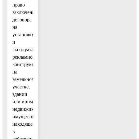
право
заключения
договора
на
установку
и
эксплуатацию
рекламной
конструкции
на
земельном
участке,
здании
или ином
недвижимом
имуществе,
находящемся
в
собственности