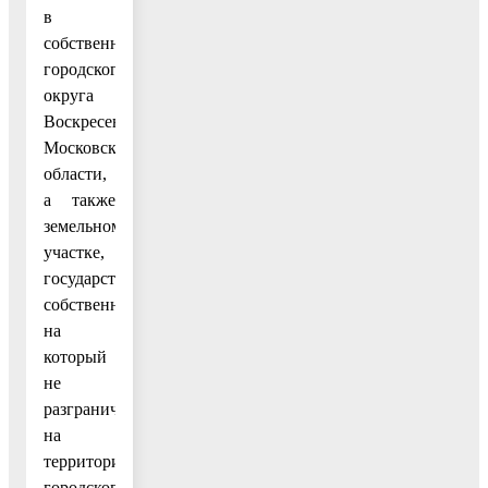
в
собственности
городского
округа
Воскресенск
Московской
области,
а также
земельном
участке,
государственная
собственность
на
который
не
разграничена,
на
территории
городского