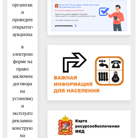
организации
и
проведении
открытого
аукциона
в
электронной
форме на
право
заключения
договора
на
установку
и
эксплуатацию
рекламной
конструкции
на