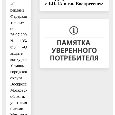
«О
рекламе»,
Федеральным
законом
от
26.07.2006
№ 135-
ФЗ «О
защите
конкуренции»,
Уставом
городского
округа
Воскресенск
Московской
области,
учитывая
письмо
Министерства