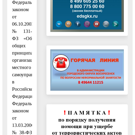
Федеральным
законом
от
06.10.2003
№ 131-
ФЗ «Об
общих
принципах
организации
местного
самоуправления
в
Российской
Федерации»,
Федеральным
законом
от
13.03.2006
№ 38-ФЗ