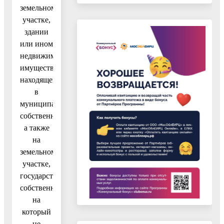
земельном
участке,
здании
или ином
недвижимом
имуществе,
находящемся
в
муниципальной
собственности,
а также
на
земельном
участке,
государственная
собственность
на
который
не