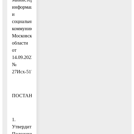
информационных
и
социальных
коммуникаций
Московской
области
от
14.09.2023
№
27Исх-5170,
ПОСТАНОВЛЯЮ:
1.
Утвердить
Положение