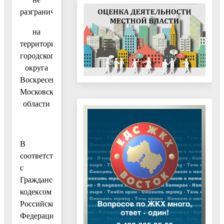
разграничена,
на
территории
городского
округа
Воскресенск
Московской
области
В
соответствии
с
Гражданским
кодексом
Российской
Федерации,