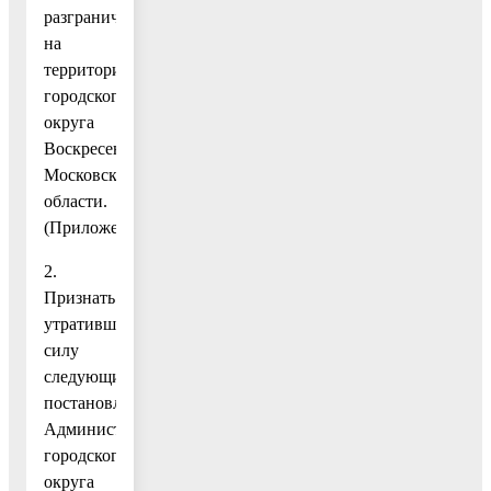
разграничена,
на
территории
городского
округа
Воскресенск
Московской
области.
(Приложение.)
2.
Признать
утратившими
силу
следующие
постановления
Администрации
городского
округа