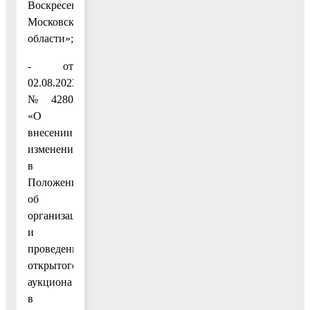
Воскресенск
Московской
области»;
- от
02.08.2023
№ 4280
«О
внесении
изменений
в
Положение
об
организации
и
проведении
открытого
аукциона
в