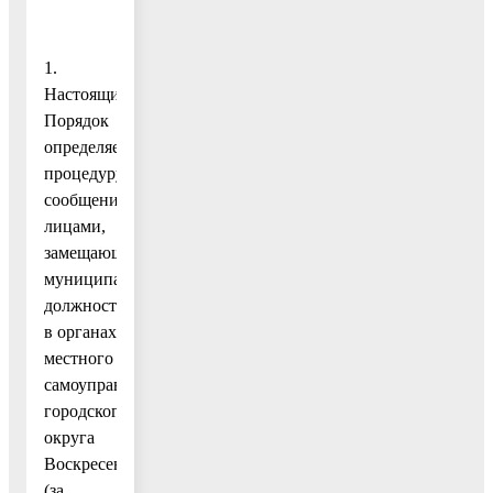
1.
Настоящий
Порядок
определяет
процедуру
сообщения
лицами,
замещающими
муниципальные
должности
в органах
местного
самоуправления
городского
округа
Воскресенск
(за