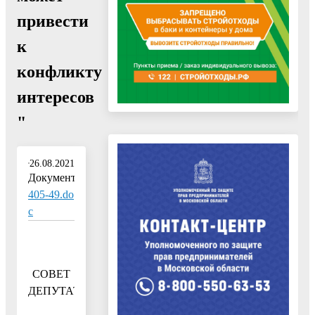
привести
к
конфликту
интересов
"
26.08.2021
Документ:
405-49.do
c
СОВЕТ
ДЕПУТАТОВ