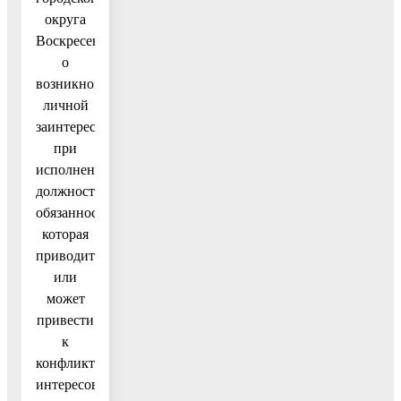
округа
Воскресенск,
о
возникновении
личной
заинтересованности
при
исполнении
должностных
обязанностей,
которая
приводит
или
может
привести
к
конфликту
интересов