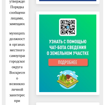
утверждении
Порядка
сообщения
лицами,
замещающими
муниципальные
должности
в органах
местного
самоуправления
городского
округа
Воскресенск,
о
возникновении
личной
заинтересованности
при