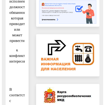
исполнении
должностных
обязанностей,
которая
приводит
или
может
привести
к
конфликту
интересов
В
соответствии
с