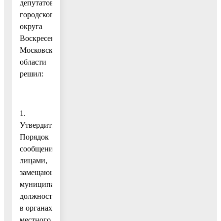
депутатов
городского
округа
Воскресенск
Московской
области
решил:
1.
Утвердить
Порядок
сообщения
лицами,
замещающими
муниципальные
должности
в органах
местного