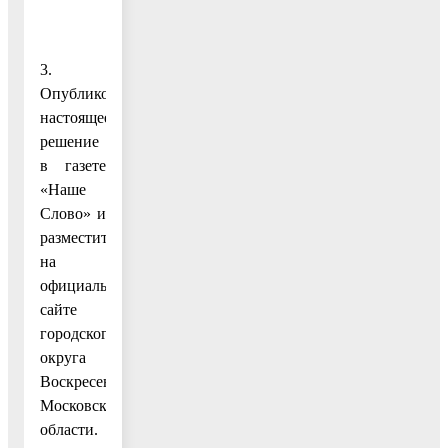
3.
Опубликовать
настоящее
решение
в газете
«Наше
Слово» и
разместить
на
официальном
сайте
городского
округа
Воскресенск
Московской
области.