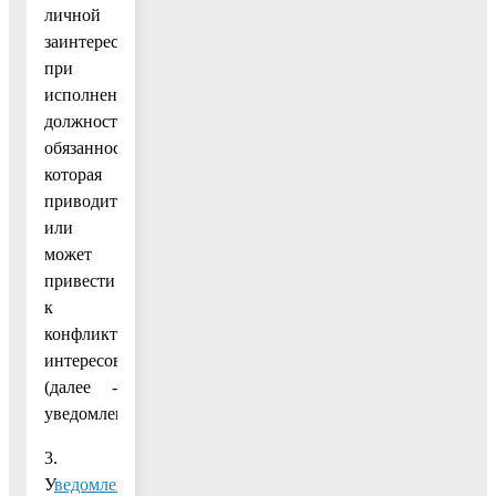
личной
заинтересованности
при
исполнении
должностных
обязанностей,
которая
приводит
или
может
привести
к
конфликту
интересов
(далее -
уведомление).
3.
У
ведомления
,