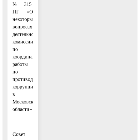
№ 315-
ПГ «О
некоторых
вопросах
деятельности
комиссии
по
координации
работы
по
противодействию
коррупции
в
Московской
области»
Совет