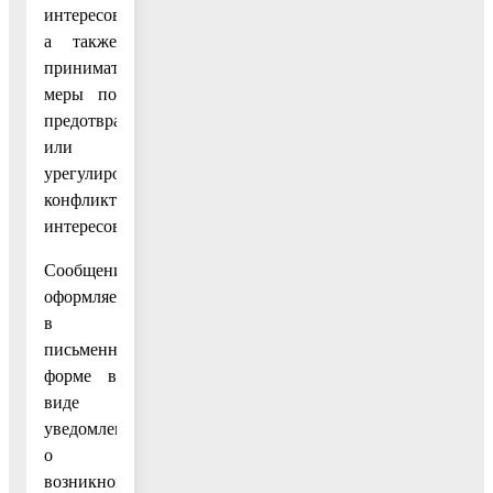
интересов,
а также
принимать
меры по
предотвращению
или
урегулированию
конфликта
интересов.
Сообщение
оформляется
в
письменной
форме в
виде
уведомления
о
возникновении