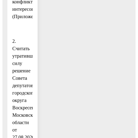
конфликту
интересов.
(Приложение.)
2.
Считать
утратившим
силу
решение
Совета
депутатов
городского
округа
Воскресенск
Московской
области
от
27.08.2020