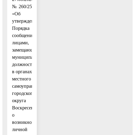
№ 260/25
«Об
утверждении
Порядка
сообщения
лицами,
замещающими
муниципальные
должности
в органах
местного
самоуправления
городского
округа
Воскресенск,
о
возникновении
личной