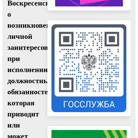
Воскресенск,
о
возникновении
личной
заинтересованности
при
исполнении
должностных
обязанностей,
которая
приводит
или
может