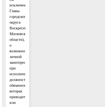
исключением
Главы
городского
округа
Воскресенск
Московской
области),
о
возникновении
личной
заинтересованности
при
исполнении
должностных
обязанностей,
которая
приводит
или