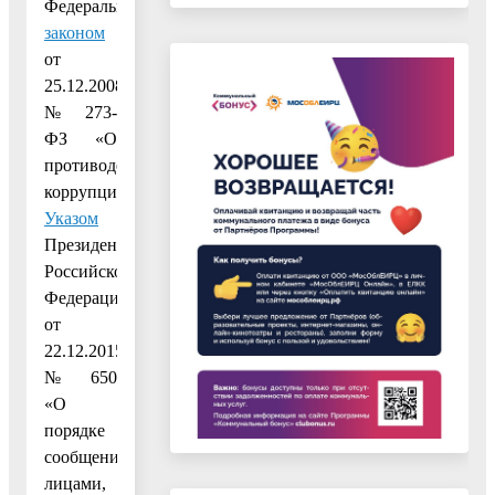
Федеральным
законом
от
25.12.2008
№ 273-
ФЗ «О
противодействии
коррупции»,
Указом
Президента
Российской
Федерации
от
22.12.2015
№ 650
«О
порядке
сообщения
лицами,