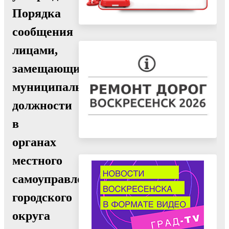
Порядка
сообщения
лицами,
замещающими
муниципальные
должности
в
органах
местного
самоуправления
городского
округа