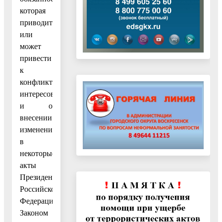
которая
приводит
или
может
привести
к
конфликту
интересов,
и о
внесении
изменений
в
некоторые
акты
Президента
Российской
Федерации»,
Законом