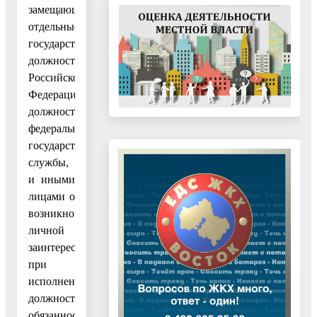
замещающими
отдельные
государственные
должности
Российской
Федерации,
должности
федеральной
государственной
службы,
и иными
лицами о
возникновении
личной
заинтересованности
при
исполнении
должностных
обязанностей,