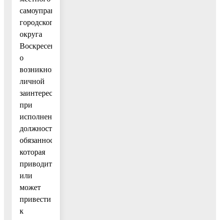
самоуправления
городского
округа
Воскресенск,
о
возникновении
личной
заинтересованности
при
исполнении
должностных
обязанностей,
которая
приводит
или
может
привести
к