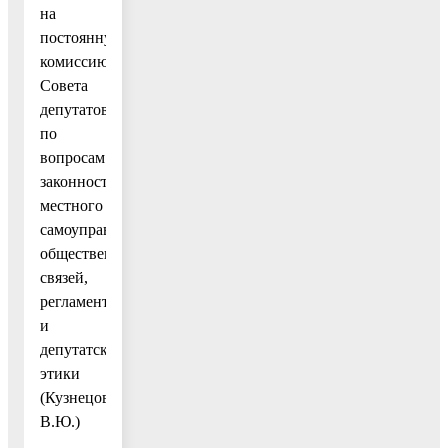
на
постоянную
комиссию
Совета
депутатов
по
вопросам
законности,
местного
самоуправления,
общественных
связей,
регламента
и
депутатской
этики
(Кузнецов
В.Ю.)