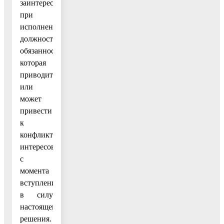
заинтересованности
при
исполнении
должностных
обязанностей,
которая
приводит
или
может
привести
к
конфликту
интересов»
с
момента
вступления
в силу
настоящего
решения.