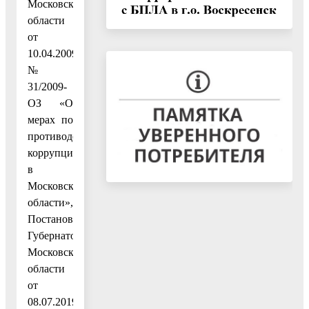
Московской
области
от
10.04.2009
№
31/2009-
ОЗ «О
мерах по
противодействию
коррупции
в
Московской
области»,
Постановлением
Губернатора
Московской
области
от
08.07.2019