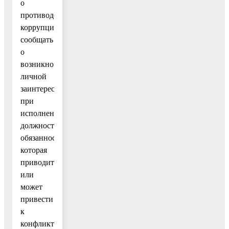
о
противодействии
коррупции,
сообщать
о
возникновении
личной
заинтересованности
при
исполнении
должностных
обязанностей,
которая
приводит
или
может
привести
к
конфликту