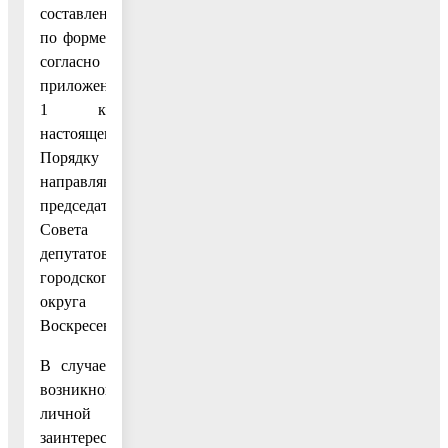
составленные
по форме
согласно
приложению
1 к
настоящему
Порядку
направляются
председателю
Совета
депутатов
городского
округа
Воскресенск.
В случае
возникновении
личной
заинтересованности