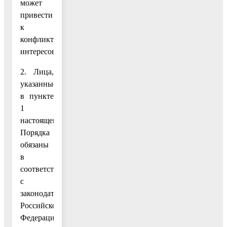
может
привести
к
конфликту
интересов.
2. Лица,
указанные
в пункте
1
настоящего
Порядка
обязаны
в
соответствии
с
законодательством
Российской
Федерации