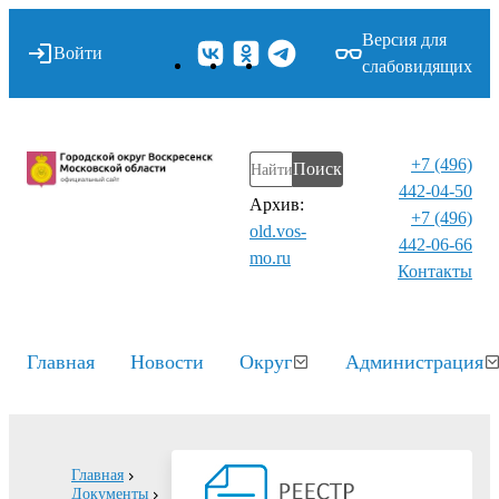
Версия для
Войти
слабовидящих
+7 (496)
Поиск
442-04-50
Архив:
+7 (496)
old.vos-
442-06-66
mo.ru
Контакты⁠
Главная
Новости
Округ
Администрация
Главная
Документы