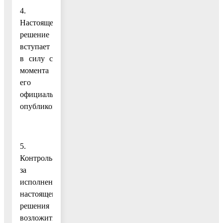
4.
Настоящее
решение
вступает
в силу с
момента
его
официального
опубликования.
5.
Контроль
за
исполнением
настоящего
решения
возложить