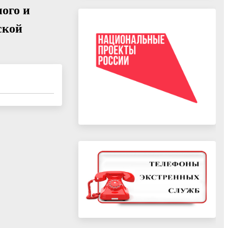
ого и
ской