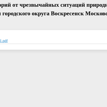
орий от чрезвычайных ситуаций природн
и городского округа Воскресенск Москов
1.pdf