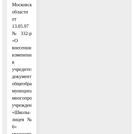
Московской
области
от
13.05.97
№ 332-р
«О
внесении
изменений
в
учредительные
документы
общеобразовательного
муниципального
многопрофильного
учреждения
«Школы-
лицея №
6»
муниципальное