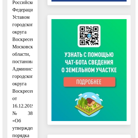
Российской
Федерации,
Уставом
городского
округа
Воскресенск
Московской
области,
постановлением
Администрации
городского
округа
Воскресенск
от
16.12.2019
№ 38
«Об
утверждении
порядка