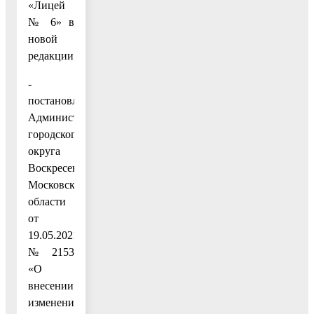
«Лицей
№ 6» в
новой
редакции»;
-
постановление
Администрации
городского
округа
Воскресенск
Московской
области
от
19.05.2021
№ 2153
«О
внесении
изменений