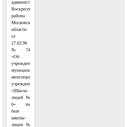
администрации
Воскресенского
района
Московской
области
от
27.02.96
№ 74
«Об
учреждении
муниципального
многопрофильного
учреждения
«Школа-
лицей №
6» на
базе
школы-
лицея №