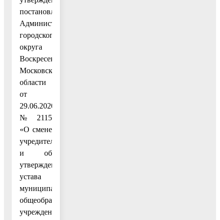
постановлением
Администрации
городского
округа
Воскресенск
Московской
области
от
29.06.2020
№ 2115
«О смене
учредителя
и об
утверждении
устава
муниципального
общеобразовательного
учреждения