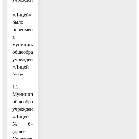
–
«Лицей»
было
переименовано
в
муниципальное
общеобразовательное
учреждение
«Лицей
№ 6».
1.2.
Муниципальное
общеобразовательное
учреждение
«Лицей
№ 6»
(далее –
Учреждение)