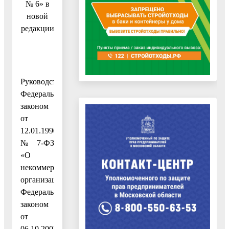
№ 6» в
новой
редакции
Руководствуясь
Федеральным
законом
от
12.01.1996
№ 7-ФЗ
«О
некоммерческих
организациях»,
Федеральным
законом
от
06.10.2003