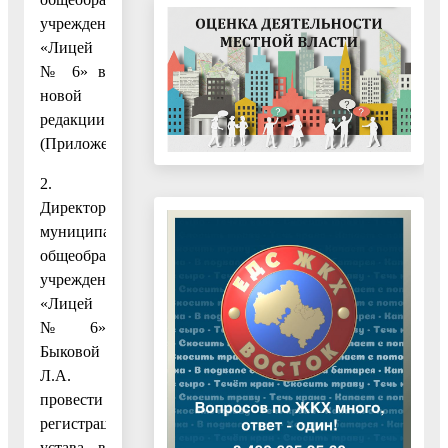
учреждения
«Лицей
№ 6» в
новой
редакции.
(Приложение.)
2.
Директору
муниципального
общеобразовательного
учреждения
«Лицей
№ 6»
Быковой
Л.А.
провести
регистрацию
устава в