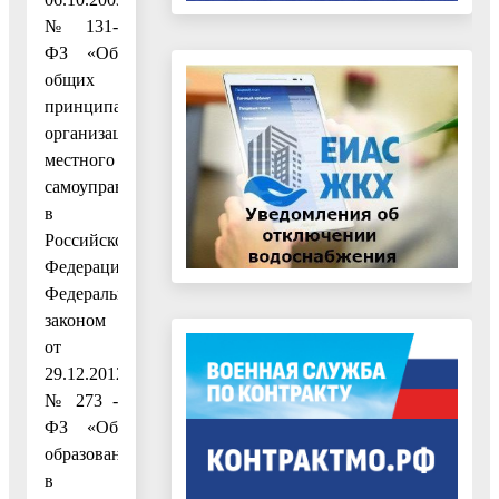
№ 131-
ФЗ «Об
общих
принципах
организации
местного
самоуправления
в
Российской
Федерации»,
Федеральным
законом
от
29.12.2012
№ 273 -
ФЗ «Об
образовании
в