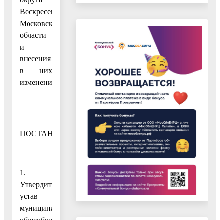
Воскресенск
Московской
области
и
внесения
в них
изменений»,
ПОСТАНОВЛЯЮ:
1.
Утвердить
устав
муниципального
общеобразовательного