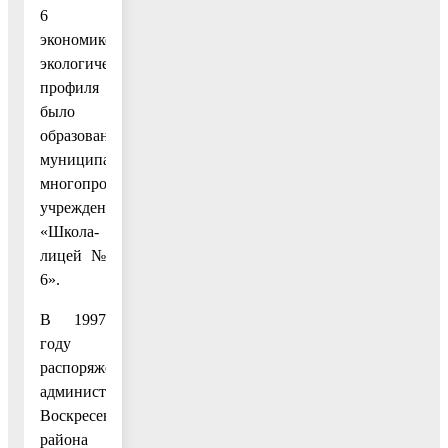
6
экономико-
экологического
профиля
было
образовано
муниципальное
многопрофильное
учреждение
«Школа-
лицей №
6».
В 1997
году
распоряжением
администрации
Воскресенского
района