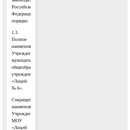
Российской
Федерации
порядке.
1.3.
Полное
наименование
Учреждения:
муниципальное
общеобразовательное
учреждение
«Лицей
№ 6».
Сокращенное
наименование
Учреждения:
МОУ
«Лицей