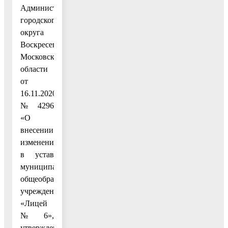
Администрации
городского
округа
Воскресенск
Московской
области
от
16.11.2020
№ 4296
«О
внесении
изменений
в устав
муниципального
общеобразовательного
учреждения
«Лицей
№ 6»,
утвержденный