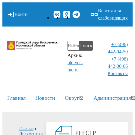
Версия для
Войти
слабовидящих
+7 (496)
Поиск
442-04-50
Архив:
+7 (496)
old.vos-
442-06-66
mo.ru
Контакты⁠
Главная
Новости
Округ
Администрация
Главная
Документы