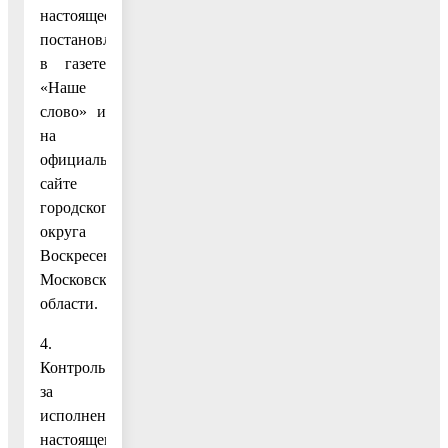
настоящее
постановление
в газете
«Наше
слово» и
на
официальном
сайте
городского
округа
Воскресенск
Московской
области.
4.
Контроль
за
исполнением
настоящего