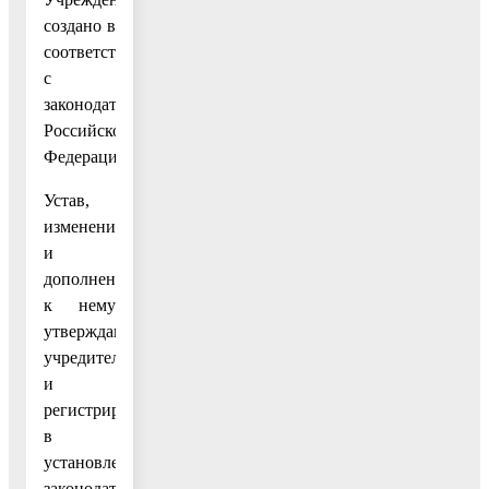
создано в
соответствии
с
законодательством
Российской
Федерации.
Устав,
изменения
и
дополнения
к нему
утверждаются
учредителем
и
регистрируются
в
установленном
законодательством