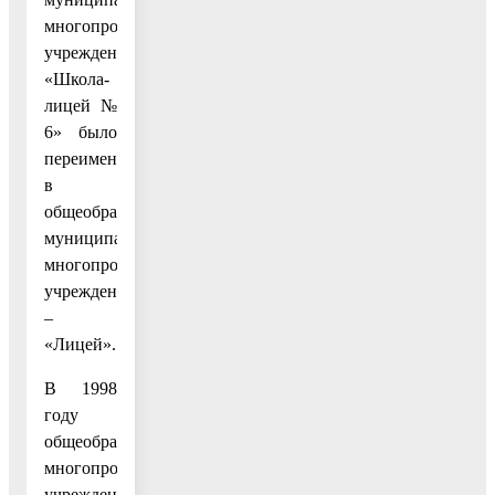
многопрофильное
учреждение
«Школа-
лицей №
6» было
переименовано
в
общеобразовательное
муниципальное
многопрофильное
учреждение
–
«Лицей».
В 1998
году
общеобразовательное
многопрофильное
учреждение