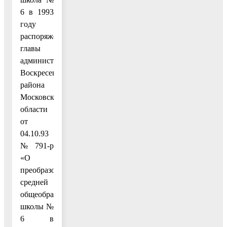
6 в 1993
году
распоряжением
главы
администрации
Воскресенского
района
Московской
области
от
04.10.93
№ 791-р
«О
преобразовании
средней
общеобразовательной
школы №
6 в