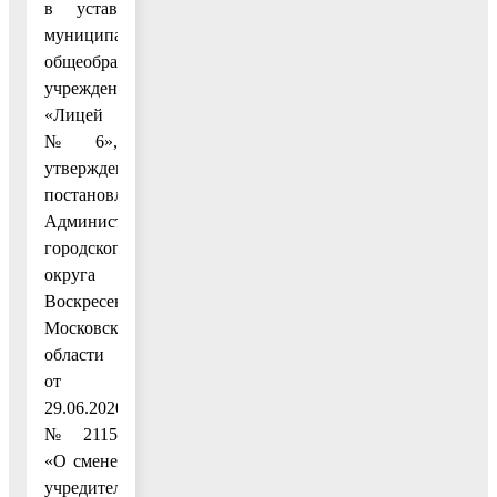
в устав
муниципального
общеобразовательного
учреждения
«Лицей
№ 6»,
утвержденный
постановлением
Администрации
городского
округа
Воскресенск
Московской
области
от
29.06.2020
№ 2115
«О смене
учредителя