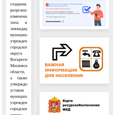
создания,
реорганизации,
изменения
типа и
ликвидации
муниципальных
учреждений
городского
округа
Воскресенск
Московской
области,
а также
утверждения
уставов
муниципальных
учреждений
городского
округа