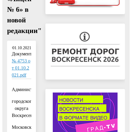
№ 6» в
новой
редакции"
01.10.2021
Документ:
№ 4753 о
т 01.10.2
021.pdf
Администрация
городского
округа
Воскресенск
Московской