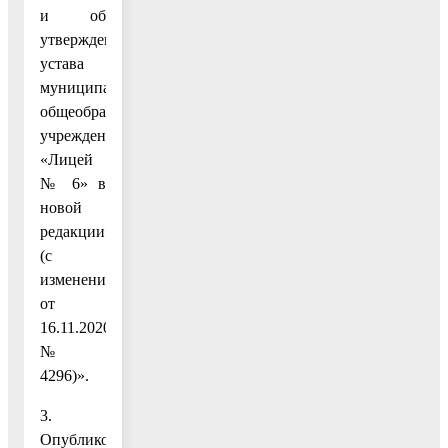
и об
утверждении
устава
муниципального
общеобразовательного
учреждения
«Лицей
№ 6» в
новой
редакции»
(с
изменениями
от
16.11.2020
№
4296)».
3.
Опубликовать