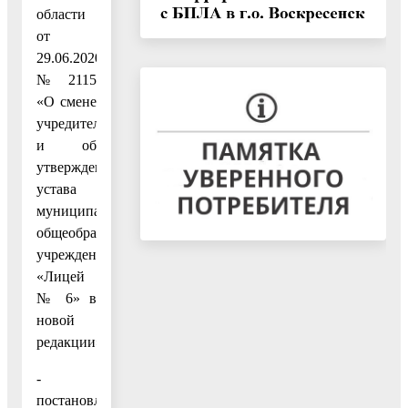
области
от
29.06.2020
№ 2115
«О смене
учредителя
и об
утверждении
устава
муниципального
общеобразовательного
учреждения
«Лицей
№ 6» в
новой
редакции»;
-
постановление