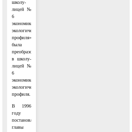
школу-
лицей №
6
экономико-
экологического
профиля»
была
преобразована
в школу-
лицей №
6
экономико-
экологического
профиля.
В 1996
году
постановлением
главы