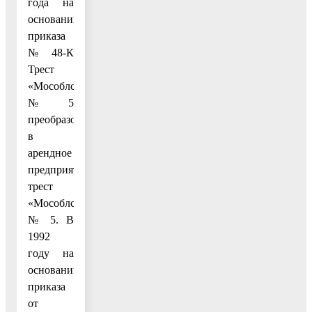
года на
основании
приказа
№ 48-К
Трест
«Мособлстрой»
№ 5
преобразовано
в
арендное
предприятие
трест
«Мособлстрой»
№ 5. В
1992
году на
основании
приказа
от