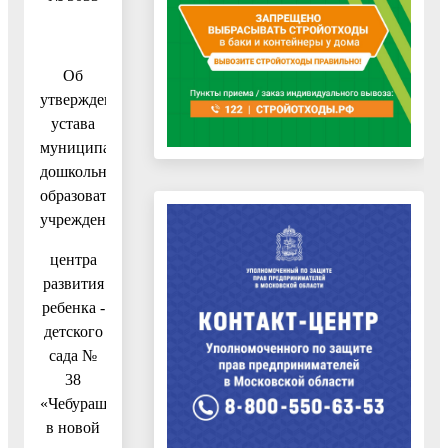
Об
утверждении
устава
муниципального
дошкольного
образовательного
учреждения
центра
развития
ребенка -
детского
сада №
38
«Чебурашка»
в новой