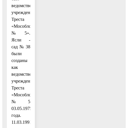
ведомственным
учреждением
Треста
«Мособлстрой»
№ 5».
Ясли -
сад № 38
были
созданы
как
ведомственное
учреждение
Треста
«Мособлстрой»
№ 5
03.05.1975
года.
11.03.1991