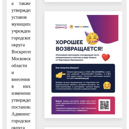
а также
утверждения
уставов
муниципальных
учреждений
городского
округа
Воскресенск
Московской
области
и
внесения
в них
изменений,
утвержденным
постановлением
Администрации
городского
округа