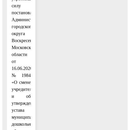
силу
постановление
Администрации
городского
округа
Воскресенск
Московской
области
от
16.06.2020
№ 1984
«О смене
учредителя
и об
утверждении
устава
муниципального
дошкольного