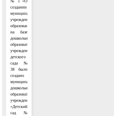
№ 1 «О
создании
муниципальных
учреждений
образования»
на базе
дошкольного
образовательного
учреждения
детского
сада №
38 было
создано
муниципальное
дошкольное
образовательное
учреждение
«Детский
сад №