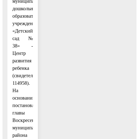
муниципальное
дошкольное
образовательное
учреждение
«Детский
сад №
38» -
Центр
развития
ребенка
(свидетельство
114958).
На
основании
постановления
главы
Воскресенского
муниципального
района