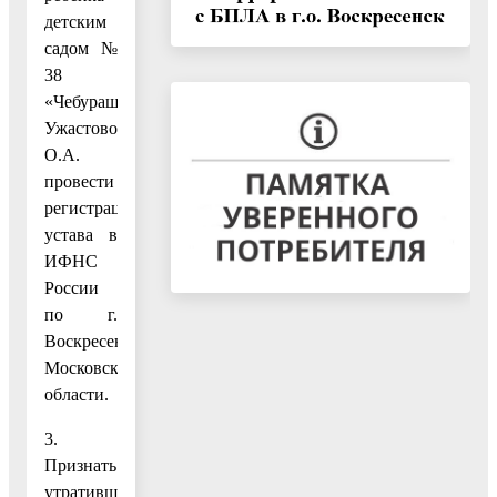
детским
садом №
38
«Чебурашка»
Ужастовой
О.А.
провести
регистрацию
устава в
ИФНС
России
по г.
Воскресенску
Московской
области.
3.
Признать
утратившим