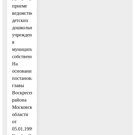
приеме
ведомственных
детских
дошкольных
учреждений
в
муниципальную
собственность».
На
основании
постановления
главы
Воскресенского
района
Московской
области
от
05.01.1999