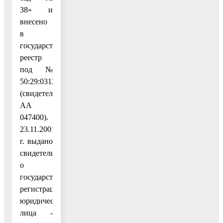
38» и
внесено
в
государственный
реестр
под №
50:29:03125
(свидетельство
АА
047400).
23.11.2001
г. выдано
свидетельство
о
государственной
регистрации
юридического
лица -