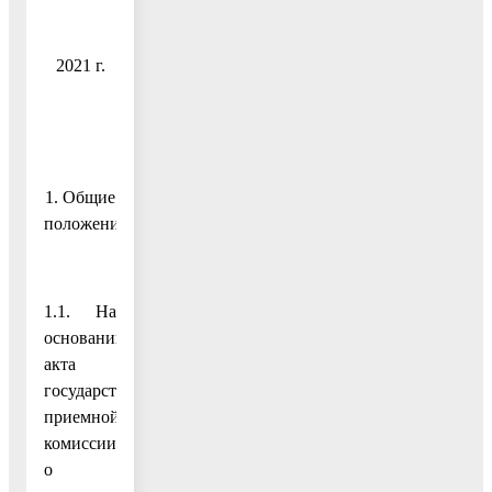
2021 г.
1. Общие
положения
1.1. На
основании
акта
государственной
приемной
комиссии
о