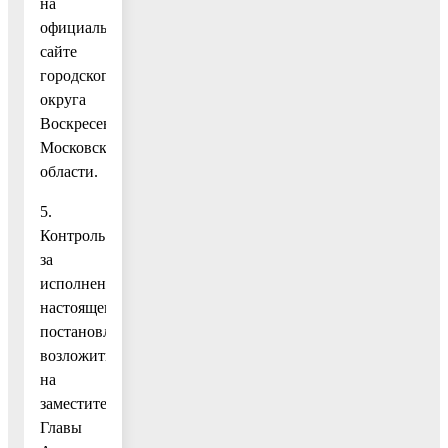
на
официальном
сайте
городского
округа
Воскресенск
Московской
области.
5.
Контроль
за
исполнением
настоящего
постановления
возложить
на
заместителя
Главы