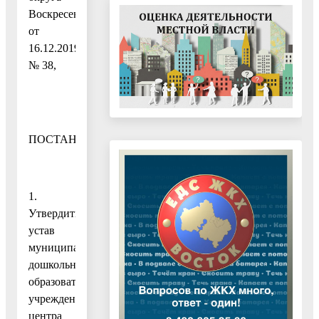
Воскресенск
от
16.12.2019
№ 38,
ПОСТАНОВЛЯЮ:
1.
Утвердить
устав
муниципального
дошкольного
образовательного
учреждения
центра