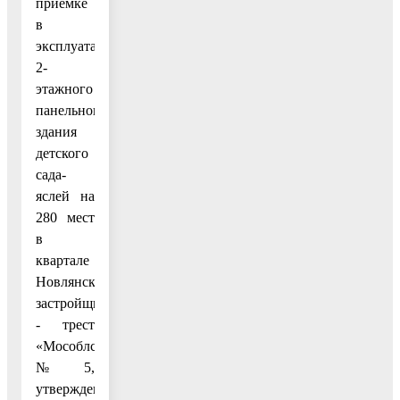
приемке
в
эксплуатацию
2-
этажного
панельного
здания
детского
сада-
яслей на
280 мест
в
квартале
Новлянский,
застройщик
- трест
«Мособлстрой»
№ 5,
утвержденного