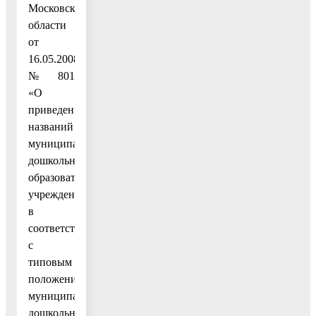
Московской
области
от
16.05.2008
№ 801
«О
приведении
названий
муниципальных
дошкольных
образовательных
учреждений
в
соответствие
с
типовым
положением»
муниципальное
дошкольное