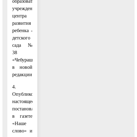
образовательного
учреждения
центра
развития
ребенка -
детского
сада №
38
«Чебурашка»
в новой
редакции».
4.
Опубликовать
настоящее
постановление
в газете
«Наше
слово» и