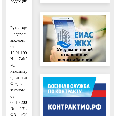
редакции
Руководствуясь
Федеральным
законом
от
12.01.1996
№ 7-ФЗ
«О
некоммерческих
организациях»,
Федеральным
законом
от
06.10.2003
№ 131-
ФЗ «Об