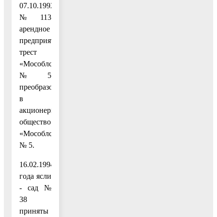
07.10.1992
№ 113
арендное
предприятие
трест
«Мособлстрой»
№ 5
преобразовано
в
акционерное
общество
«Мособлстрой»
№ 5.
16.02.1994
года ясли
- сад №
38
приняты