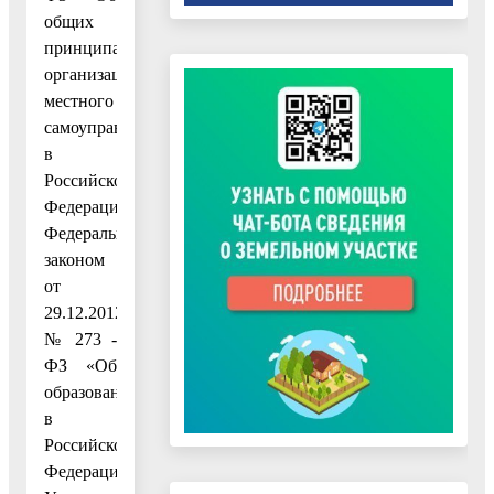
общих
принципах
организации
местного
самоуправления
в
Российской
Федерации»,
Федеральным
законом
от
29.12.2012
№ 273 -
ФЗ «Об
образовании
в
Российской
Федерации»,