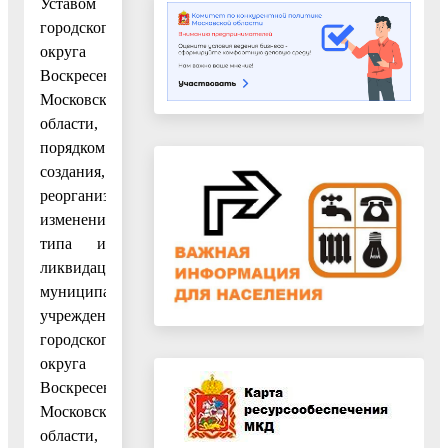
Уставом
городского
округа
Воскресенск
Московской
области,
порядком
создания,
реорганизации,
изменения
типа и
ликвидации
муниципальных
учреждений
городского
округа
Воскресенск
Московской
области,