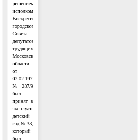
решением
исполкома
Воскресенского
городского
Совета
депутатов
трудящихся
Московской
области
от
02.02.1975
№ 287/9
был
принят в
эксплуатацию
детский
сад № 38,
который
был