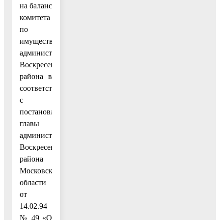
на баланс
комитета
по
имуществу
администрации
Воскресенского
района в
соответствии
с
постановлением
главы
администрации
Воскресенского
района
Московской
области
от
14.02.94
№ 49 «О