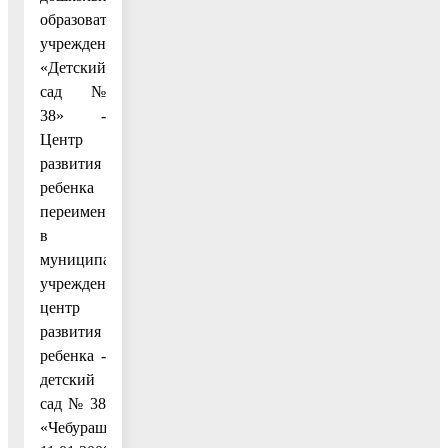
образовательное
учреждение
«Детский
сад №
38» -
Центр
развития
ребенка
переименовано
в
муниципальное
учреждение
центр
развития
ребенка -
детский
сад № 38
«Чебурашка».