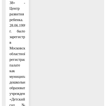
38» -
Центр
развития
ребенка.
28.06.1999
г. было
зарегистрировано
в
Московской
областной
регистрационной
палате
как
муниципальное
дошкольное
образовательное
учреждение
«Детский
сад №