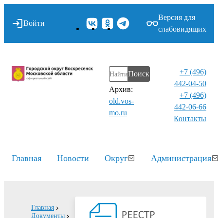
Версия для
Войти
слабовидящих
+7 (496)
Поиск
442-04-50
Архив:
+7 (496)
old.vos-
442-06-66
mo.ru
Контакты⁠
Главная
Новости
Округ
Администрация
Главная
Документы