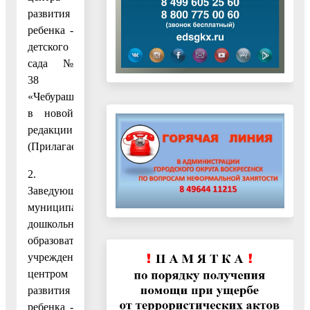
развития
ребенка -
детского
сада №
38
«Чебурашка»
в новой
редакции.
(Прилагается.)
2.
Заведующему
муниципальным
дошкольным
образовательным
учреждением
центром
развития
ребенка -