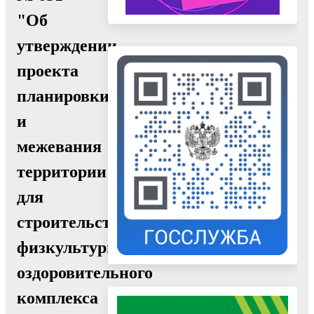
"Об
утверждении
проекта
планировки
и
межевания
территории
для
строительства
физкультурно-
оздоровительного
комплекса