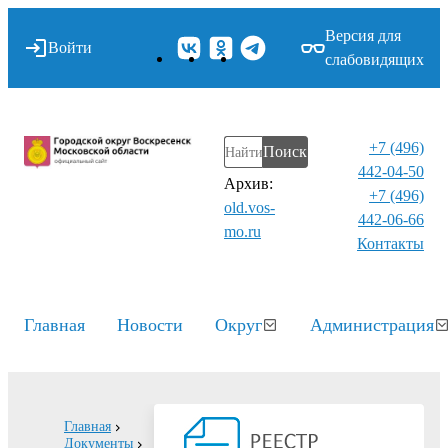
Версия для
Войти
слабовидящих
+7 (496)
Поиск
442-04-50
Архив:
+7 (496)
old.vos-
442-06-66
mo.ru
Контакты⁠
Главная
Новости
Округ
Администрация
Главная
Документы