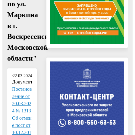
по ул.
Маркина
в г.
Воскресенск
Московской
области"
22.03.2024
Документ:
Постанов
ление от
20.03.202
4 № 1313
Об отмен
е пост от
10.12.201