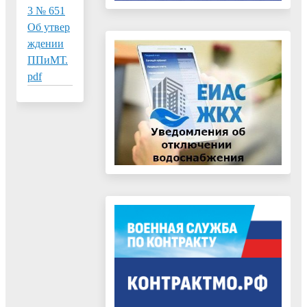
3 № 651
Об утвер
ждении
ППиМТ.
pdf