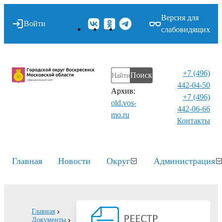
Версия для
Войти
слабовидящих
+7 (496)
Поиск
442-04-50
Архив:
+7 (496)
old.vos-
442-06-66
mo.ru
Контакты⁠
Главная
Новости
Округ
Администрация
Главная
Документы