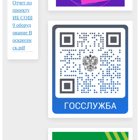
Отчет по
проекту
ИБ СОШ
9 оборуд
ование В
оскресен
ск.pdf