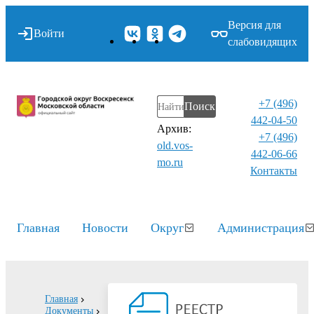
Версия для
Войти
слабовидящих
+7 (496)
Поиск
442-04-50
Архив:
+7 (496)
old.vos-
442-06-66
mo.ru
Контакты⁠
Главная
Новости
Округ
Администрация
Главная
Документы