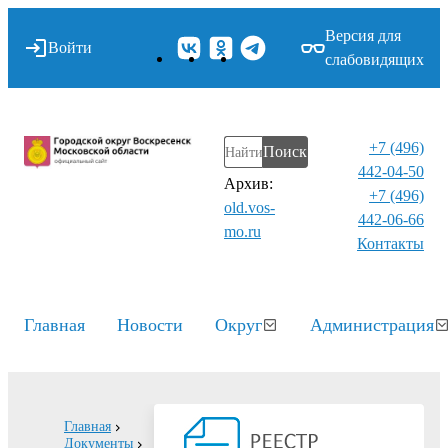
Версия для
Войти
слабовидящих
+7 (496)
Поиск
442-04-50
Архив:
+7 (496)
old.vos-
442-06-66
mo.ru
Контакты⁠
Главная
Новости
Округ
Администрация
Главная
Документы