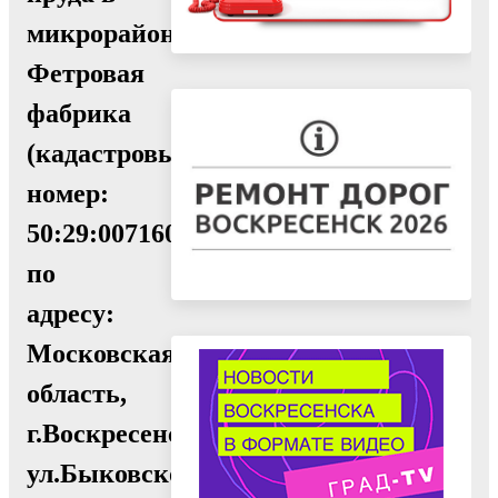
микрорайоне
Фетровая
фабрика
(кадастровый
номер:
50:29:0071607:855)
по
адресу:
Московская
область,
г.Воскресенск,
ул.Быковского"