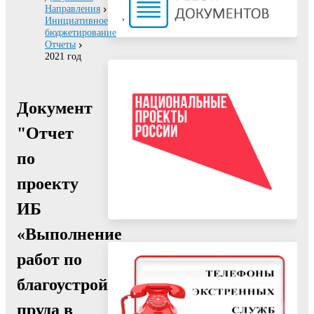
Направления
Инициативное
бюджетирование
Отчеты
2021 год
Документ
"Отчет
по
проекту
ИБ
«Выполнение
работ по
благоустройству
пруда в