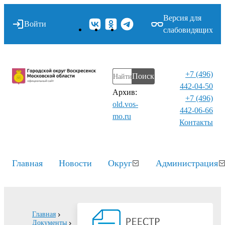
Версия для
Войти
слабовидящих
+7 (496)
Поиск
442-04-50
Архив:
+7 (496)
old.vos-
442-06-66
mo.ru
Контакты⁠
Главная
Новости
Округ
Администрация
Главная
Документы