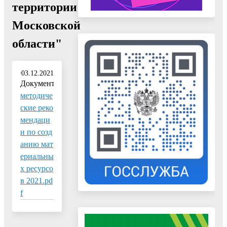
территории
Московской
области"
03.12.2021
Документ:
методиче
ские реко
мендаци
и по созд
анию мат
ериальны
х ресурсо
в 2021.pd
f