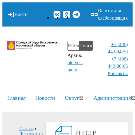
Версия для
Войти
слабовидящих
+7 (496)
Поиск
442-04-50
Архив:
+7 (496)
old.vos-
442-06-66
mo.ru
Контакты⁠
Главная
Новости
Округ
Администрация
Главная
Документы