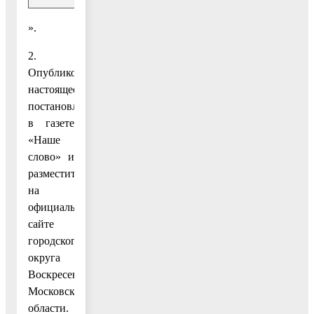
».
2.
Опубликовать
настоящее
постановление
в газете
«Наше
слово» и
разместить
на
официальном
сайте
городского
округа
Воскресенск
Московской
области.