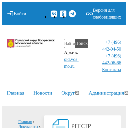
Версия для
Войти
слабовидящих
+7 (496)
Поиск
442-04-50
Архив:
+7 (496)
old.vos-
442-06-66
mo.ru
Контакты⁠
Главная
Новости
Округ
Администрация
Главная
Документы