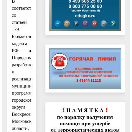
В
соответствии
со
статьей
179
Бюджетного
кодекса
РФ и
Порядком
разработки
и
реализации
муниципальных
программ
городского
округа
Воскресенск
Московской
области,