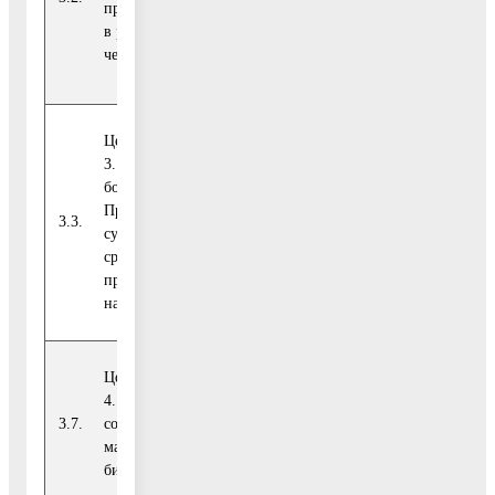
предпринимательства
607)
30
в расчете на 10 тыс.
человек населения
Целевой показатель
3. Малый бизнес
большого региона.
Прирост количества
3.3.
Рейтинг-45
единиц
51,1
субъектов малого и
среднего
предпринимательства
на 10 тыс. на-селения
Целевой показатель
4. Количество вновь
Отрас-левой
3.7.
созданных субъектов
единиц
-
показатель
мало-го и среднего
бизнеса