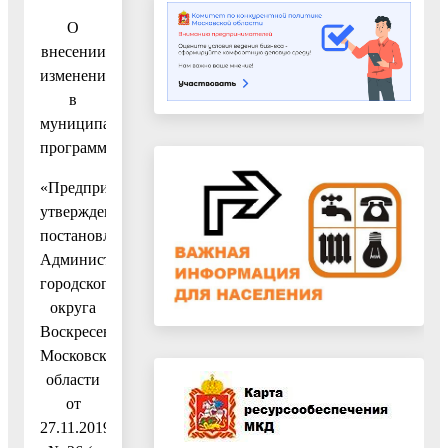
О
внесении
изменений
в
муниципальную
программу
«Предпринимательство»,
утвержденную
постановлением
Администрации
городского
округа
Воскресенск
Московской
области
от
27.11.2019