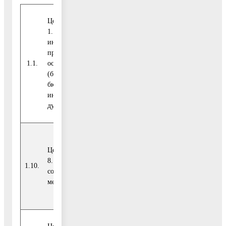
Целевой показатель
1. Объем
инвестиций,
Отрас-левой
привлеченных в
показатель
тыс.
1.1.
основной капитал
29,3
(показатель
руб.
(без учета
госпрограммы)
бюджетных
инвестиций), на
душу населения
Целевой показатель
Обращение
8. Количество
Губер-натора
1.10.
единиц
335
созданных рабочих
Московской
мест
облас-ти