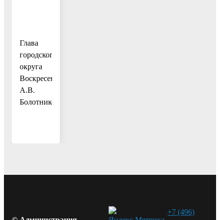
Глава
городского
округа
Воскресенск
А.В.
Болотников
+7 (496)
© Администрация