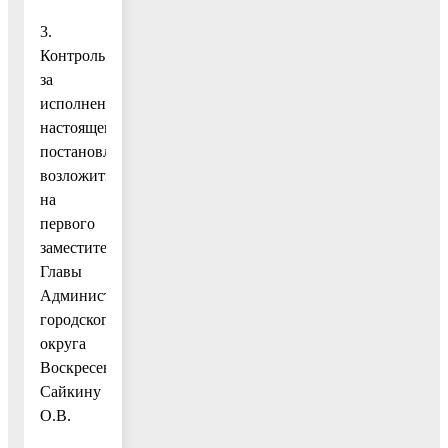
3.
Контроль
за
исполнением
настоящего
постановления
возложить
на
первого
заместителя
Главы
Администрации
городского
округа
Воскресенск
Сайкину
О.В.