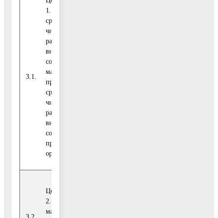
Целевой показатель
1. Доля
среднесписочной
численности
работников (без
внешних
совместителей)
малых и средних
Указной (Указ
3.1.
процент
28,9
предприятий в
607)
среднесписочной
численности
работников (без
внешних
совместителей) всех
предприятий и
организаций
Целевой показатель
2. Число субъектов
малого и среднего
Указной (Указ
316,
3.2.
единиц