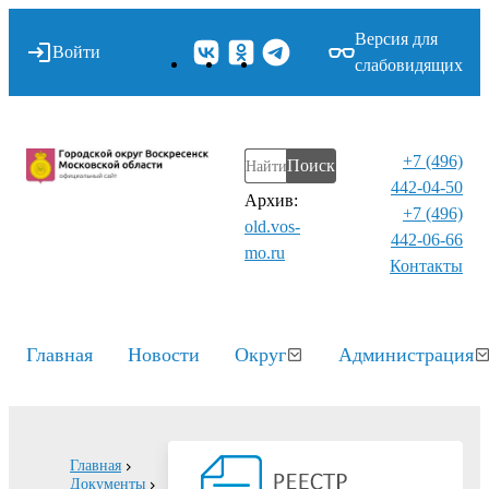
Версия для
Войти
слабовидящих
+7 (496)
Поиск
442-04-50
Архив:
+7 (496)
old.vos-
442-06-66
mo.ru
Контакты⁠
Главная
Новости
Округ
Администрация
Главная
Документы