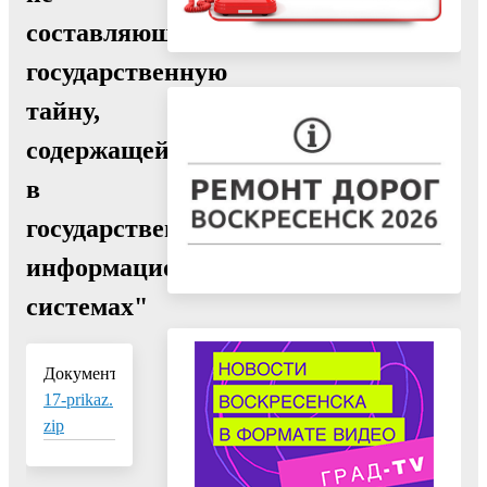
составляющей
государственную
тайну,
содержащейся
в
государственных
информационных
системах"
Документ:
17-prikaz.
zip