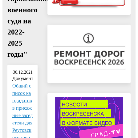
военного
суда на
2022-
2025
годы"
30.12.2021
Документ:
Общий с
писок ка
ндидатов
в присяж
ные засед
атели для
Реутовск
ого гарн