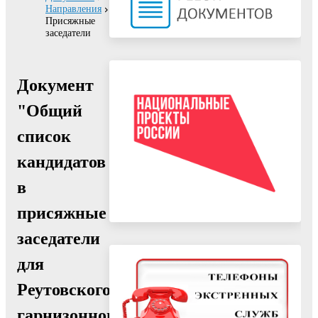
Направления
Присяжные
заседатели
Документ
"Общий
список
кандидатов
в
присяжные
заседатели
для
Реутовского
гарнизонного