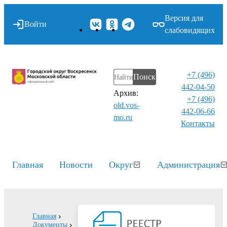
Версия для
Войти
слабовидящих
+7 (496)
Поиск
442-04-50
Архив:
+7 (496)
old.vos-
442-06-66
mo.ru
Контакты⁠
Главная
Новости
Округ
Администрация
Главная
Документы