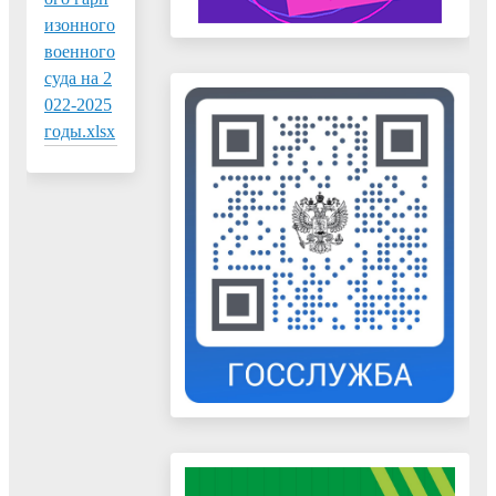
изонного
военного
суда на 2
022-2025
годы.xlsx