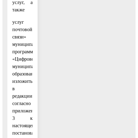
услуг, а
также
услуг
почтовой
связи»
муниципальной
программы
«Цифровое
муниципальное
образование»
изложить
в
редакции
согласно
приложению
3 к
настоящему
постановлению;