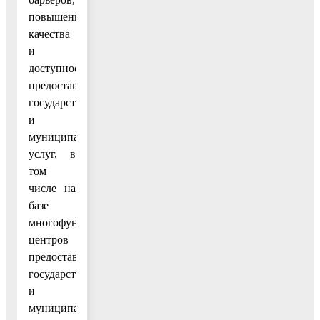
повышение
качества
и
доступности
предоставления
государственных
и
муниципальных
услуг, в
том
числе на
базе
многофункциональных
центров
предоставления
государственных
и
муниципальных