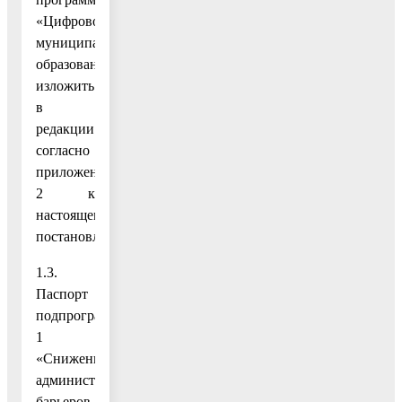
«Цифровое
муниципальное
образование»
изложить
в
редакции
согласно
приложению
2 к
настоящему
постановлению;
1.3.
Паспорт
подпрограммы
1
«Снижение
административных
барьеров,