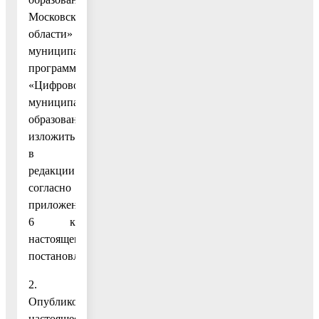
Московской
области»
муниципальной
программы
«Цифровое
муниципальное
образование»
изложить
в
редакции
согласно
приложению
6 к
настоящему
постановлению.
2.
Опубликовать
настоящее