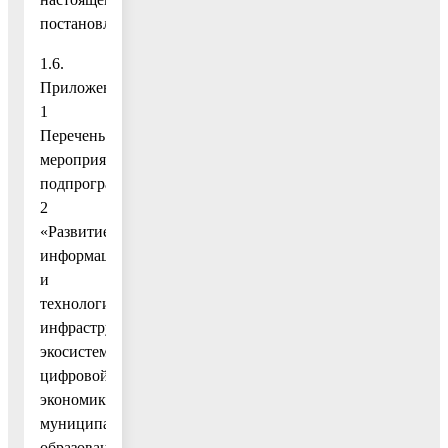
постановлению;
1.6.
Приложение
1
Перечень
мероприятий
подпрограммы
2
«Развитие
информационной
и
технологической
инфраструктуры
экосистемы
цифровой
экономики
муниципального
образования