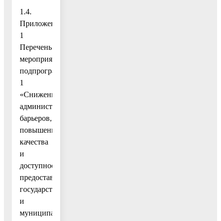
1.4.
Приложение
1
Перечень
мероприятий
подпрограммы
1
«Снижение
административных
барьеров,
повышение
качества
и
доступности
предоставления
государственных
и
муниципальных