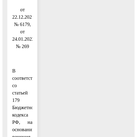
от
22.12.2021
№ 6179,
от
24.01.2022
№ 269
В
соответствии
со
статьей
179
Бюджетного
кодекса
РФ, на
основании
решения