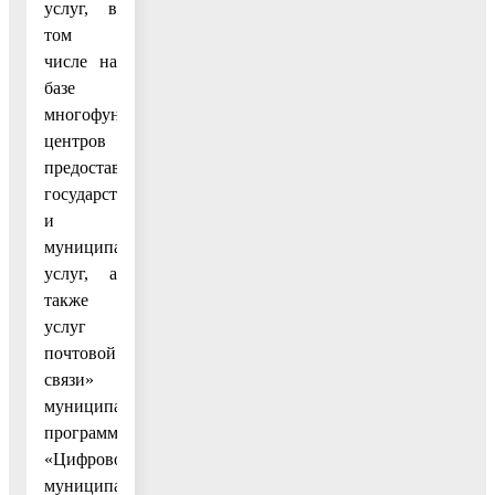
услуг, в
том
числе на
базе
многофункциональных
центров
предоставления
государственных
и
муниципальных
услуг, а
также
услуг
почтовой
связи»
муниципальной
программы
«Цифровое
муниципальное