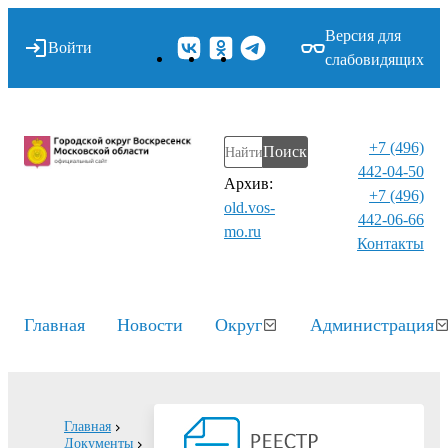
Версия для
Войти
слабовидящих
+7 (496)
Поиск
442-04-50
Архив:
+7 (496)
old.vos-
442-06-66
mo.ru
Контакты⁠
Главная
Новости
Округ
Администрация
Главная
Документы