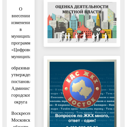
О
внесении
изменений
в
муниципальную
программу
«Цифровое
муниципальное
образование»,
утвержденную
постановлением
Администрации
городского
округа
Воскресенск
Московской
области