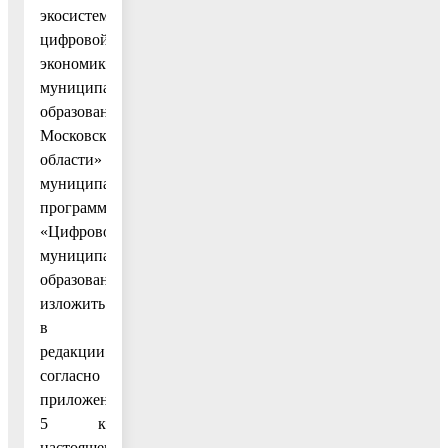
экосистемы
цифровой
экономики
муниципального
образования
Московской
области»
муниципальной
программы
«Цифровое
муниципальное
образование»
изложить
в
редакции
согласно
приложению
5 к
настоящему