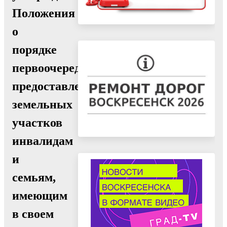
Положения
о
порядке
первоочередного
предоставления
земельных
участков
инвалидам
и
семьям,
имеющим
в своем