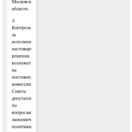
Московской
области.
3.
Контроль
за
исполнением
настоящего
решения
возложить
на
постоянную
комиссию
Совета
депутатов
по
вопросам
экономической
политики,