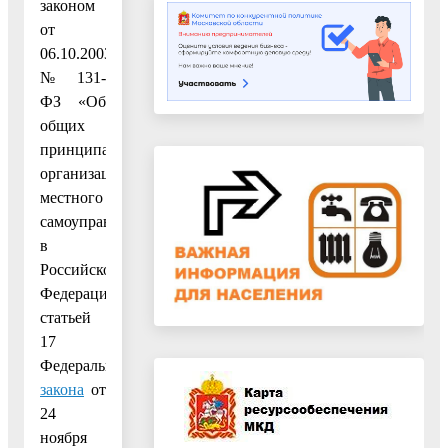
законом
от
06.10.2003
№ 131-
ФЗ «Об
общих
принципах
организации
местного
самоуправления
в
Российской
Федерации»,
статьей
17
Федерального
закона
от
24
ноября