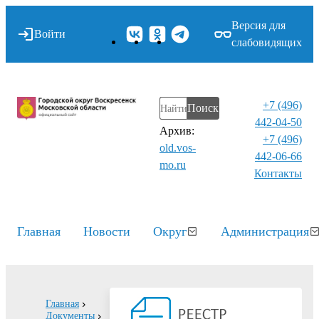
Версия для
Войти
слабовидящих
+7 (496)
Поиск
442-04-50
Архив:
+7 (496)
old.vos-
442-06-66
mo.ru
Контакты⁠
Главная
Новости
Округ
Администрация
Главная
Документы