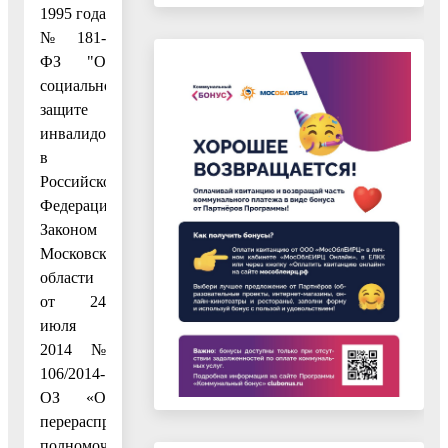
1995 года
№ 181-
ФЗ "О
социальной
защите
инвалидов
в
Российской
Федерации",
Законом
Московской
области
от 24
июля
2014 №
106/2014-
ОЗ «О
перераспределении
полномочий