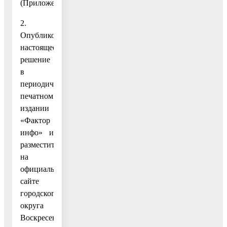
(Приложение.)
2.
Опубликовать
настоящее
решение
в
периодическом
печатном
издании
«Фактор
инфо» и
разместить
на
официальном
сайте
городского
округа
Воскресенск