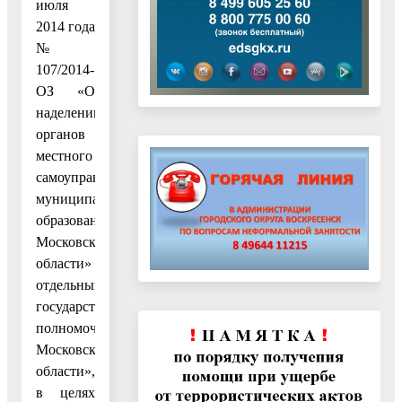
июля
2014 года
№
107/2014-
ОЗ «О
наделении
органов
местного
самоуправления
муниципальных
образований
Московской
области»
отдельными
государственными
полномочиями
Московской
области»,
в целях