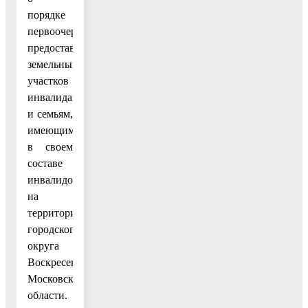
порядке
первоочередного
предоставления
земельных
участков
инвалидам
и семьям,
имеющим
в своем
составе
инвалидов,
на
территории
городского
округа
Воскресенск
Московской
области.