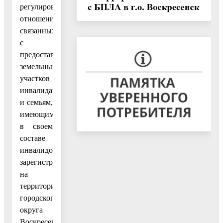
регулирования
отношений,
связанных
с
предоставлением
земельных
участков
инвалидам
и семьям,
имеющим
в своем
составе
инвалидов,
зарегистрированных
на
территории
городского
округа
Воскресенск