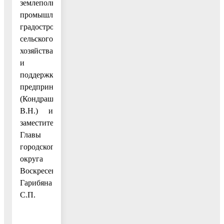
землепользования,
промышленности,
градостроительства,
сельского
хозяйства
и
поддержки
предпринимательства
(Кондрашова
В.Н.) и
заместителя
Главы
городского
округа
Воскресенск
Гарибяна
С.П.