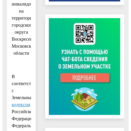
инвалидов,
на
территории
городского
округа
Воскресенск
Московской
области
В
соответствии
с
Земельным
кодексом
Российской
Федерации,
Федеральным