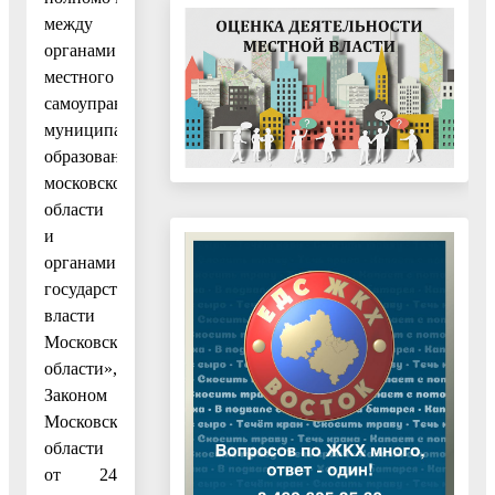
между
органами
местного
самоуправления
муниципальных
образований
московской
области
и
органами
государственной
власти
Московской
области»,
Законом
Московской
области
от 24