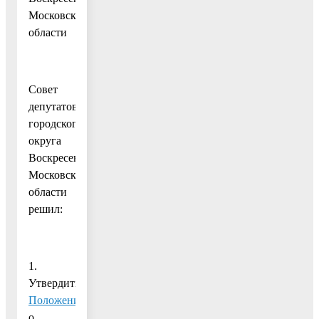
Московской
области
Совет
депутатов
городского
округа
Воскресенск
Московской
области
решил:
1.
Утвердить
Положение
о