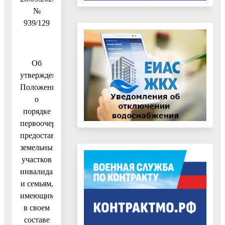
№
939/129
Об
утверждении
Положения
о
порядке
первоочередного
предоставления
земельных
участков
инвалидам
и семьям,
имеющим
в своем
составе