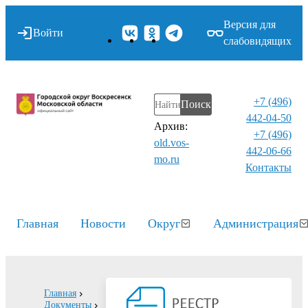
Версия для
Войти
слабовидящих
+7 (496)
Поиск
442-04-50
Архив:
+7 (496)
old.vos-
442-06-66
mo.ru
Контакты⁠
Главная
Новости
Округ
Администрация
Главная
Документы