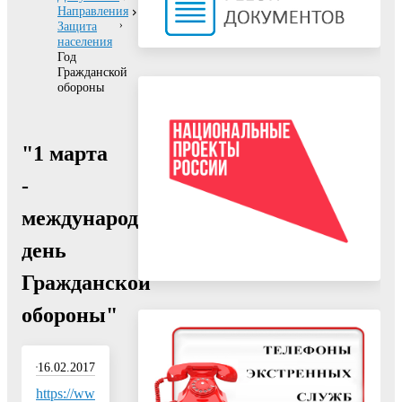
Направления
Защита
населения
Год
Гражданской
обороны
"1 марта
-
международный
день
Гражданской
обороны"
16.02.2017
https://www.youtube.com/embed/_7lLF258nfE