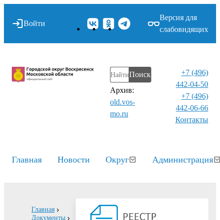
Версия для
Войти
слабовидящих
+7 (496)
Поиск
442-04-50
Архив:
+7 (496)
old.vos-
442-06-66
mo.ru
Контакты⁠
Главная
Новости
Округ
Администрация
Главная
Документы