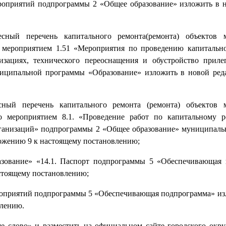
ероприятий подпрограммы 2 «Общее образование» изложить в 
сный перечень капитального ремонта(ремонта) объектов 
о мероприятием 1.51 «Мероприятия по проведению капитальн
изациях, технического переоснащения и обустройство прил
иципальной программы «Образование» изложить в новой ред
сный перечень капитального ремонта (ремонта) объектов 
о мероприятием 8.1. «Проведение работ по капитальному 
рганизаций» подпрограммы 2 «Общее образование» муниципал
ожению 9 к настоящему постановлению;
зование» «14.1. Паспорт подпрограммы 5 «Обеспечивающая
стоящему постановлению;
ероприятий подпрограммы 5 «Обеспечивающая подпрограмма» из
влению.
е слово» и разместить на официальном сайте городского окру