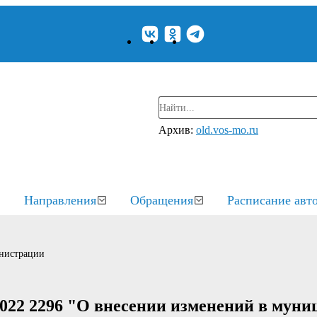
Архив:
old.vos-mo.ru
Направления
Обращения
Расписание авт
нистрации
2022 2296 "О внесении изменений в мун