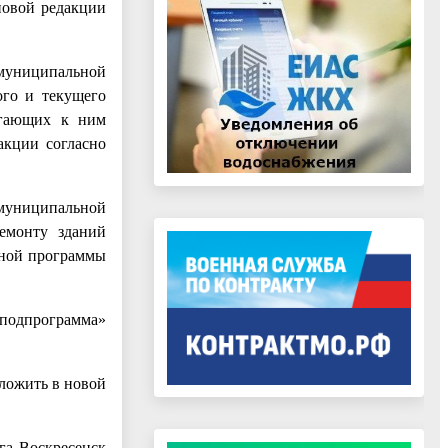
новой редакции
муниципальной
ого и текущего
егающих к ним
акции согласно
муниципальной
ремонту зданий
ьной программы
 подпрограмма»
ложить в новой
га Воскресенск