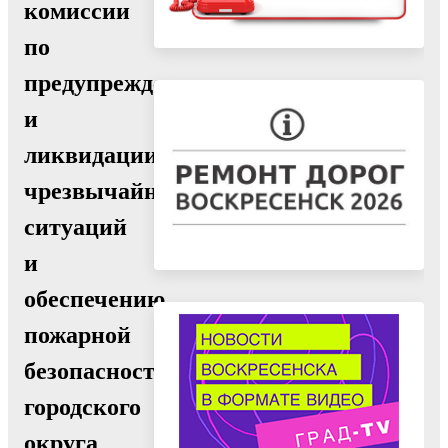
комиссии
по
предупреждению
и
ликвидации
чрезвычайных
ситуаций
и
обеспечению
пожарной
безопасности
городского
округа