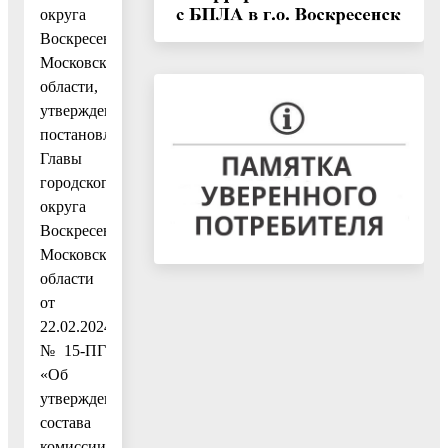
округа
Воскресенск
Московской
области,
утвержденный
постановлением
Главы
городского
округа
Воскресенск
Московской
области
от
22.02.2024
№ 15-ПГ
«Об
утверждении
состава
комиссии