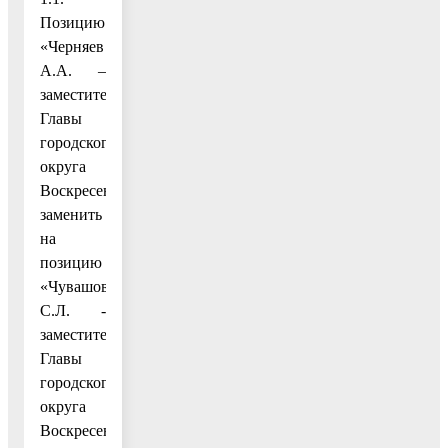
Позицию
«Черняев
А.А. –
заместитель
Главы
городского
округа
Воскресенск»
заменить
на
позицию
«Чувашов
С.Л. -
заместитель
Главы
городского
округа
Воскресенск»;