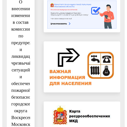
О
внесении
изменений
в состав
комиссии
по
предупреждению
и
ликвидации
чрезвычайных
ситуаций
и
обеспечению
пожарной
безопасности
городского
округа
Воскресенск
Московской