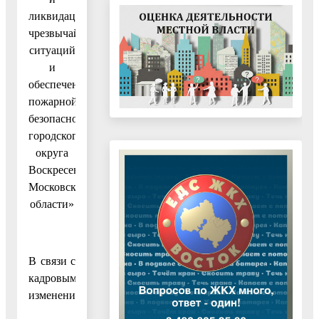
ликвидации
чрезвычайных
ситуаций
и
обеспечению
пожарной
безопасности
городского
округа
Воскресенск
Московской
области»
В связи с
кадровыми
изменениями,