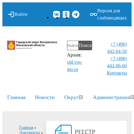
Версия для
Войти
слабовидящих
+7 (496)
Поиск
442-04-50
Архив:
+7 (496)
old.vos-
442-06-66
mo.ru
Контакты⁠
Главная
Новости
Округ
Администрация
Главная
Документы