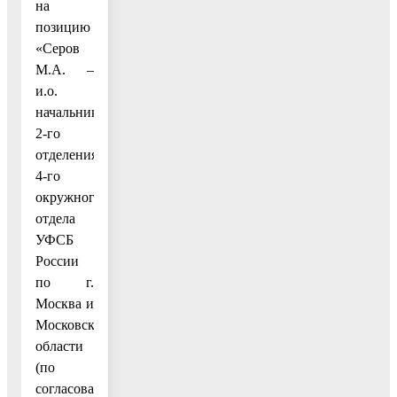
на
позицию
«Серов
М.А. –
и.о.
начальника
2-го
отделения
4-го
окружного
отдела
УФСБ
России
по г.
Москва и
Московской
области
(по
согласованию)»;