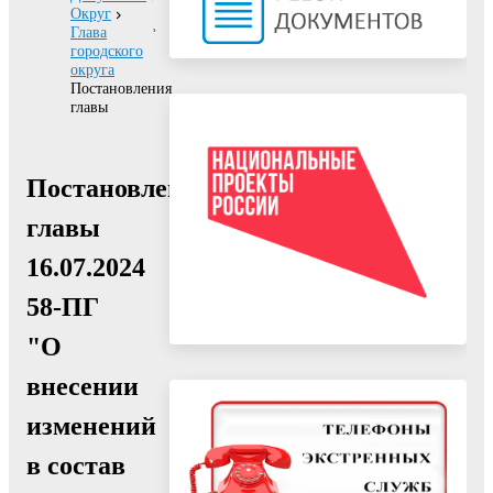
Округ
Глава
городского
округа
Постановления
главы
Постановление
главы
16.07.2024
58-ПГ
"О
внесении
изменений
в состав