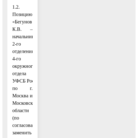
1.2.
Позицию
«Бегунов
К.В. –
начальник
2-го
отделения
4-го
окружного
отдела
УФСБ России
по г.
Москва и
Московской
области
(по
согласованию)»
заменить