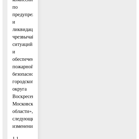
по
предупреждению
и
ликвидации
чрезвычайных
ситуаций
и
обеспечению
пожарной
безопасности
городского
округа
Воскресенск
Московской
области»,
следующие
изменения:
1.1.