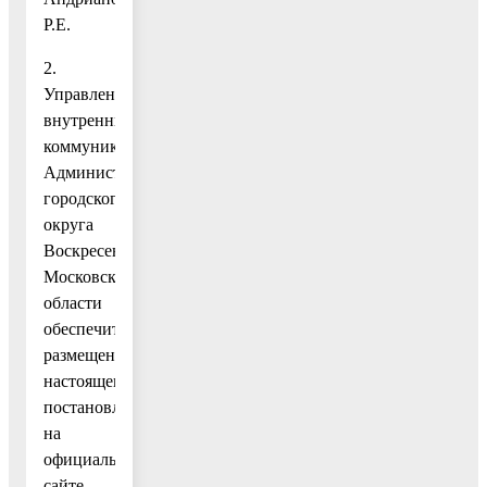
Р.Е.
2.
Управлению
внутренних
коммуникаций
Администрации
городского
округа
Воскресенск
Московской
области
обеспечить
размещение
настоящего
постановления
на
официальном
сайте