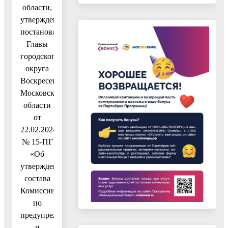
области,
утвержденный
постановлением
Главы
городского
округа
Воскресенск
Московской
области
от
22.02.2024
№ 15-ПГ
«Об
утверждении
состава
Комиссии
по
предупреждению
и