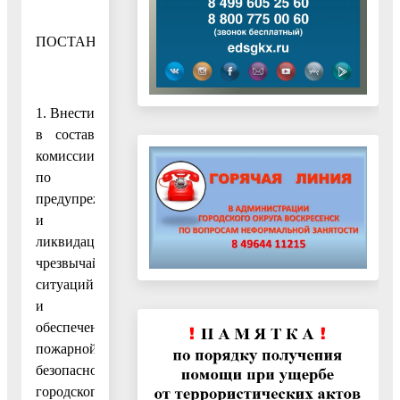
ПОСТАНОВЛЯЮ:
1. Внести
в состав
комиссии
по
предупреждению
и
ликвидации
чрезвычайных
ситуаций
и
обеспечению
пожарной
безопасности
городского