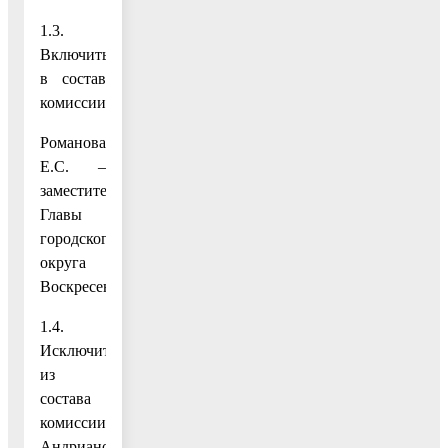
1.3.
Включить
в состав
комиссии:
Романова
Е.С. –
заместитель
Главы
городского
округа
Воскресенск;
1.4.
Исключить
из
состава
комиссии
Андрианова