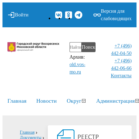
Версия для
Войти
слабовидящих
+7 (496)
Поиск
442-04-50
Архив:
+7 (496)
old.vos-
442-06-66
mo.ru
Контакты⁠
Главная
Новости
Округ
Администрация
Главная
Документы