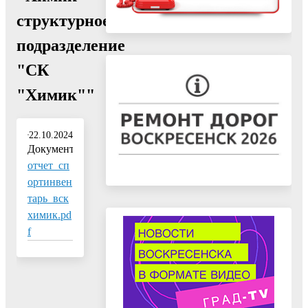
структурное
подразделение
"СК
"Химик""
22.10.2024
Документ:
отчет_сп
ортинвен
тарь_вск
химик.pd
f