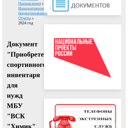
Направления
Инициативное
бюджетирование
Отчеты
2024 год
Документ
"Приобретение
спортивного
инвентаря
для
нужд
МБУ
"ВСК
"Химик"