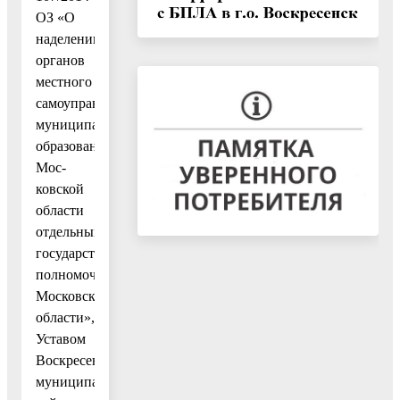
ОЗ «О
наделении
органов
местного
самоуправления
муниципальных
образований
Мос-
ковской
области
отдельными
государственными
полномочиями
Московской
области»,
Уставом
Воскресенского
муниципального