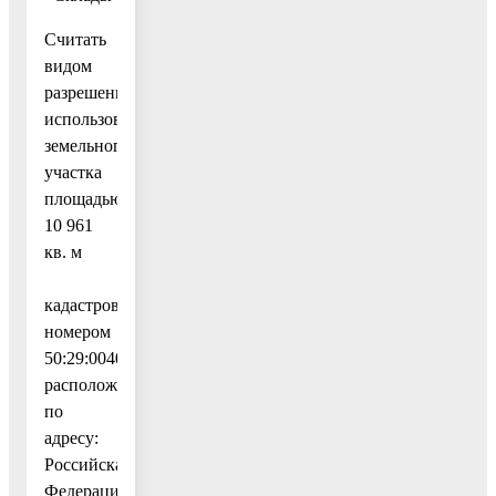
Считать
видом
разрешенного
использования
земельного
участка
площадью
10 961
кв. м
с
кадастровым
номером
50:29:0040253:46,
расположенного
по
адресу:
Российская
Федерация,