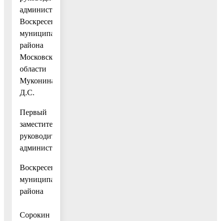
администрации
Воскресенского
муниципального
района
Московской
области
Муконина
Д.С.
Первый
заместитель
руководителя
администрации
Воскресенского
муниципального
района
И.А.
Сорокин