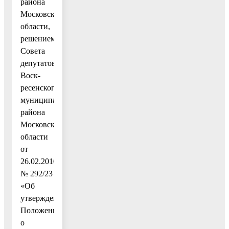
района
Московской
области,
решением
Совета
депутатов
Воск-
ресенского
муниципального
района
Московской
области
от
26.02.2016
№ 292/23
«Об
утверждении
Положения
о