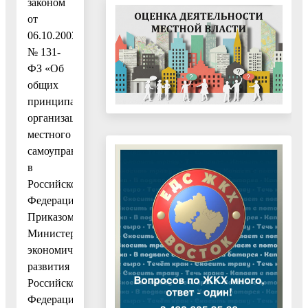
законом
от
06.10.2003
№ 131-
ФЗ «Об
общих
принципах
организации
местного
самоуправления
в
Российской
Федерации»,
Приказом
Министерства
экономического
развития
Российской
Федерации