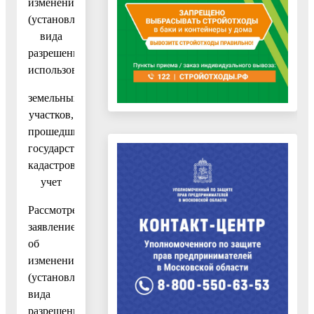
изменении
(установлении)
вида
разрешенного
использования
земельных
участков,
прошедших
государственный
кадастровый
учет
Рассмотрев
заявление
об
изменении
(установлении)
вида
разрешенного