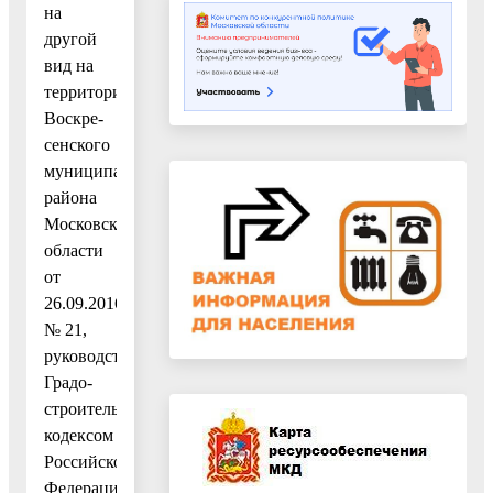
на
другой
вид на
территории
Воскре-
сенского
муниципального
района
Московской
области
от
26.09.2016
№ 21,
руководствуясь
Градо-
строительным
кодексом
Российской
Федерации