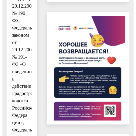
29.12.2004
№ 190-
ФЗ,
Федеральным
законом
от
29.12.2004
№ 191-
ФЗ «О
введении
в
действие
Градостроительного
кодекса
Российской
Федера-
ции»,
Федеральным