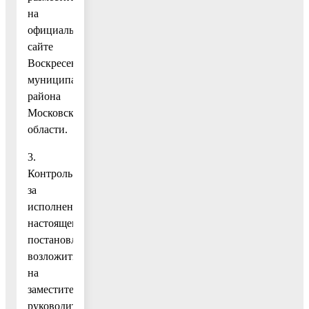
на
официальном
сайте
Воскресенского
муниципального
района
Московской
области.
3.
Контроль
за
исполнением
настоящего
постановления
возложить
на
заместителя
руководителя