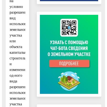
на
условно
разрешенный
вид
использования
земельного
участка
или
объекта
капитального
строительства
и
изменения
од-ного
вида
разрешенного
использования
земельного
участка