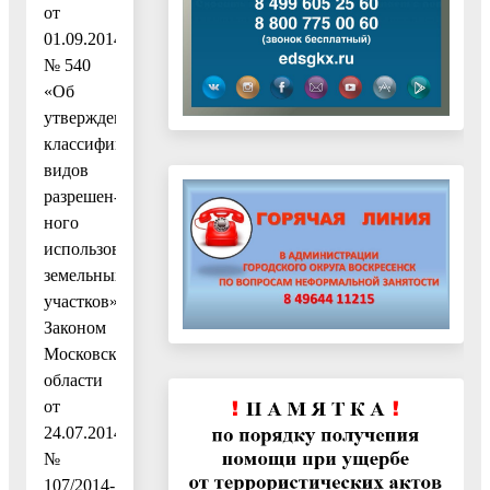
от
01.09.2014
№ 540
«Об
утверждении
классификатора
видов
разрешен-
ного
использования
земельных
участков»,
Законом
Московской
области
от
24.07.2014
№
107/2014-