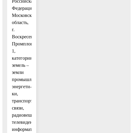
Российская
Федерация,
Московская
область,
г.
Воскресенск,
Промплощадка,
1,
категория
земель –
земли
промышленности,
энергети-
ки,
транспорта,
связи,
радиовещания,
телевидения,
информатики,