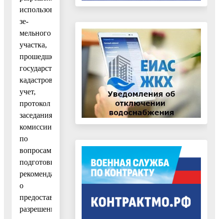
использования
зе-
мельного
участка,
прошедшего
государственный
кадастровый
учет,
протокол
заседания
комиссии
по
вопросам
подготовки
рекомендаций
о
предоставлении
разрешения