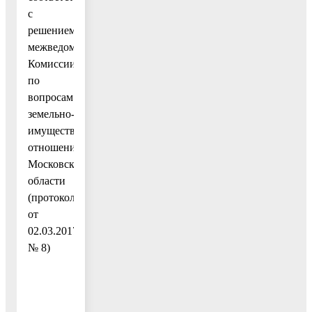
с
решением
межведомственной
Комиссии
по
вопросам
земельно-
имущественных
отношений
Московской
области
(протокол
от
02.03.2017
№ 8)