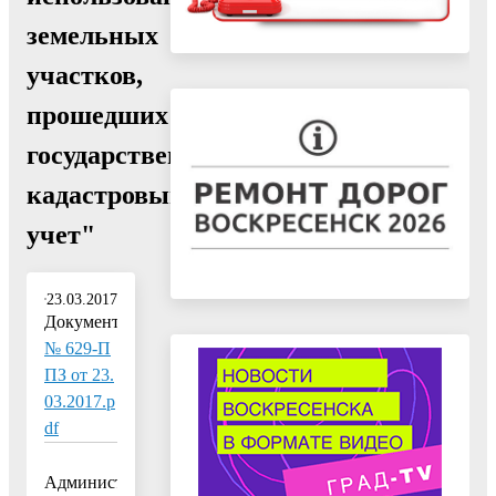
земельных
участков,
прошедших
государственный
кадастровый
учет"
23.03.2017
Документ:
№ 629-П
ПЗ от 23.
03.2017.p
df
Администрация