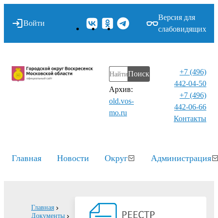
Версия для
Войти
слабовидящих
+7 (496)
Поиск
442-04-50
Архив:
+7 (496)
old.vos-
442-06-66
mo.ru
Контакты⁠
Главная
Новости
Округ
Администрация
Главная
Документы