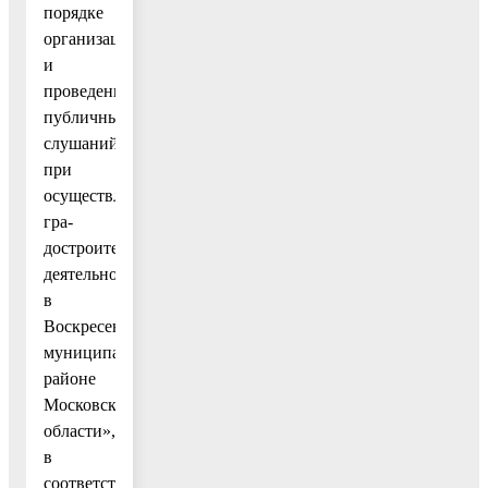
порядке
организации
и
проведении
публичных
слушаний
при
осуществлении
гра-
достроительной
деятельности
в
Воскресенском
муниципальном
районе
Московской
области»,
в
соответствии