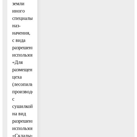
земли
иного
специального
наз-
начения,
с вида
разрешенного
использования
«Для
размещения
цеха
(лесопильное
производство
с
сушилкой)»
на вид
разрешенного
использования
«Склады».