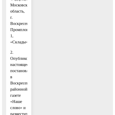
Московская
область,
г.
Воскресенск,
Промплощадка,
1,
«Склады».
2.
Опубликовать
настоящее
постановление
в
Воскресенской
районной
газете
«Наше
слово» и
разместить