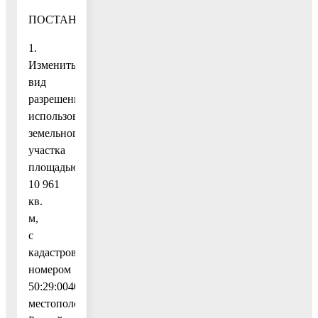
ПОСТАНОВЛЯЮ:
1.
Изменить
вид
разрешенного
использования
земельного
участка
площадью
10 961
кв.
м,
с
кадастровым
номером
50:29:0040253:46,
местоположение: