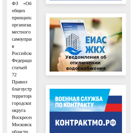
ФЗ «Об
общих
принципах
организации
местного
самоуправления
в
Российской
Федерации»,
статьей
72
Правил
благоустройства
территории
городского
округа
Воскресенск
Московской
области,