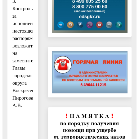
3.
Контроль
за
исполнением
настоящего
распоряжения
возложить
на
заместителя
Главы
городского
округа
Воскресенск
Пирогова
А.В.