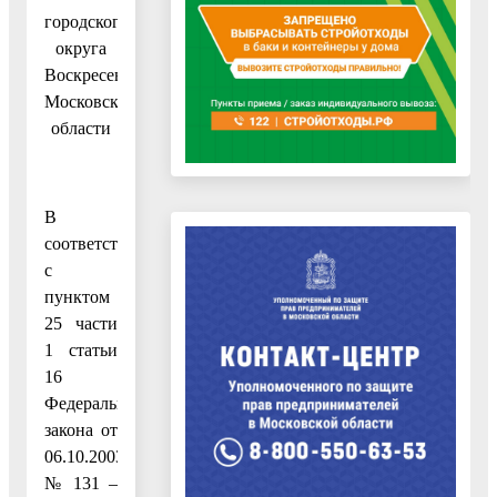
городского
округа
Воскресенск
Московской
области
В
соответствии
с
пунктом
25 части
1 статьи
16
Федерального
закона от
06.10.2003
№ 131 –