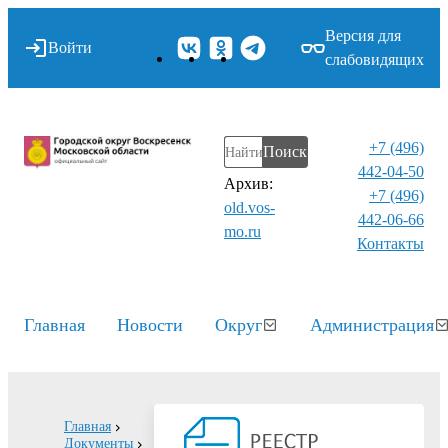
Версия для
Войти
слабовидящих
+7 (496)
Поиск
442-04-50
Архив:
+7 (496)
old.vos-
442-06-66
mo.ru
Контакты⁠
Главная
Новости
Округ
Администрация
Главная
Документы