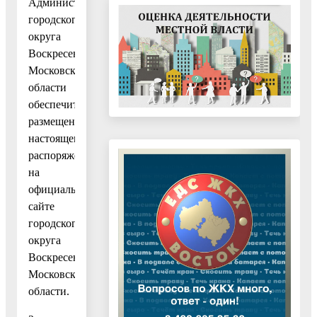
Администрации
городского
округа
Воскресенск
Московской
области
обеспечить
размещение
настоящего
распоряжения
на
официальном
сайте
городского
округа
Воскресенск
Московской
области.