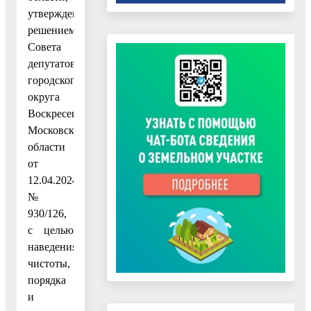
утвержденных
решением
Совета
депутатов
городского
округа
Воскресенск
Московской
области
от
12.04.2024
№
930/126,
с целью
наведения
чистоты,
порядка
и