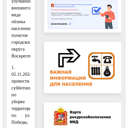
улучшения
внешнего
вида
облика
населенных
пунктов
городского
округа
Воскресенск:
1.
02.11.2024
провести
субботник
по
уборке
территории
по ул.
Победы,