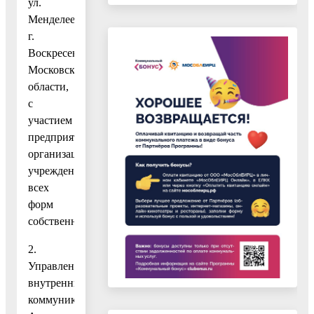
ул.
Менделеева,
г.
Воскресенск,
Московской
области,
с
участием
предприятий,
организаций,
учреждений
всех
форм
собственности.
2.
Управлению
внутренних
коммуникаций