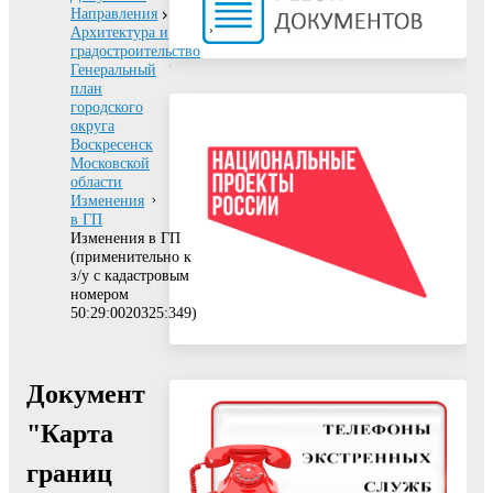
Направления
Архитектура и
градостроительство
Генеральный
план
городского
округа
Воскресенск
Московской
области
Изменения
в ГП
Изменения в ГП
(применительно к
з/у с кадастровым
номером
50:29:0020325:349)
Документ
"Карта
границ