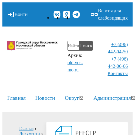
Версия для
Войти
слабовидящих
+7 (496)
Поиск
442-04-50
Архив:
+7 (496)
old.vos-
442-06-66
mo.ru
Контакты⁠
Главная
Новости
Округ
Администрация
Главная
Документы