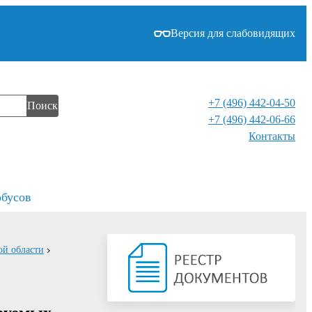
Версия для слабовидящих
+7 (496) 442-04-50
Поиск
+7 (496) 442-06-66
Контакты⁠
обусов
ой области