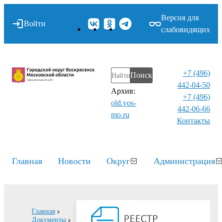
Версия для
Войти
слабовидящих
+7 (496)
Поиск
442-04-50
Архив:
+7 (496)
old.vos-
442-06-66
mo.ru
Контакты⁠
Главная
Новости
Округ
Администрация
Главная
Документы