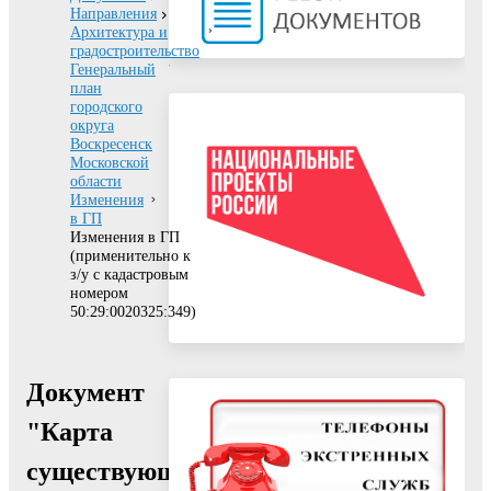
Направления
Архитектура и
градостроительство
Генеральный
план
городского
округа
Воскресенск
Московской
области
Изменения
в ГП
Изменения в ГП
(применительно к
з/у с кадастровым
номером
50:29:0020325:349)
Документ
"Карта
существующих