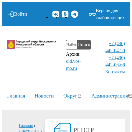
Версия для
Войти
слабовидящих
+7 (496)
Поиск
442-04-50
Архив:
+7 (496)
old.vos-
442-06-66
mo.ru
Контакты⁠
Главная
Новости
Округ
Администрация
Главная
Документы