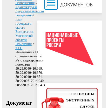
Направления
Архитектура и
градостроительство
Генеральный
план
городского
округа
Воскресенск
Московской
области
Изменения
в ГП
Изменения в ГП
(применительно к
з/у с кадастровыми
номерами
50:29:0040410:369,
50:29:0040410:370,
50:29:0040410:371,
50:29:0071701:1040,
50:29:0071701:1041)
Документ