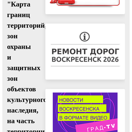
"Карта
границ
территорий,
зон
охраны
и
защитных
зон
объектов
культурного
наследия,
на часть
территории