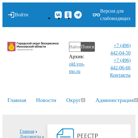
Версия для
Войти
слабовидящих
+7 (496)
Поиск
442-04-50
Архив:
+7 (496)
old.vos-
442-06-66
mo.ru
Контакты⁠
Главная
Новости
Округ
Администрация
Главная
Документы