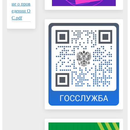
ие о пров
едении О
С.pdf