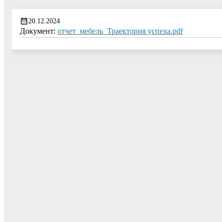
20.12.2024
Документ:
отчет_мебель_Траектория успеха.pdf