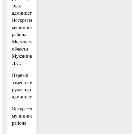
теля
администрации
Воскресенского
муниципального
района
Московской
области
Муконина
Д.С.
Первый
заместитель
руководителя
администрации
Воскресенского
муниципального
района
И.А.