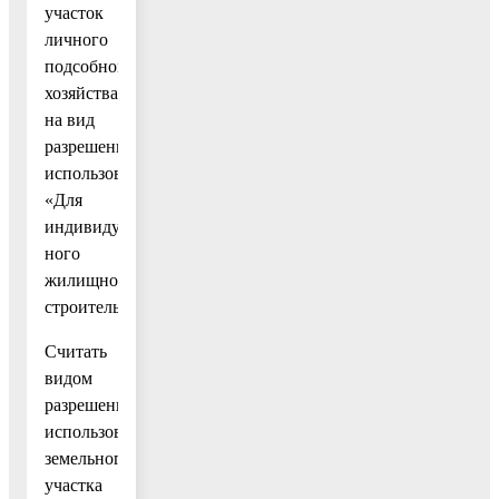
участок
личного
подсобного
хозяйства»
на вид
разрешенного
использования
«Для
индивидуаль-
ного
жилищного
строительства».
Считать
видом
разрешенного
использования
земельного
участка