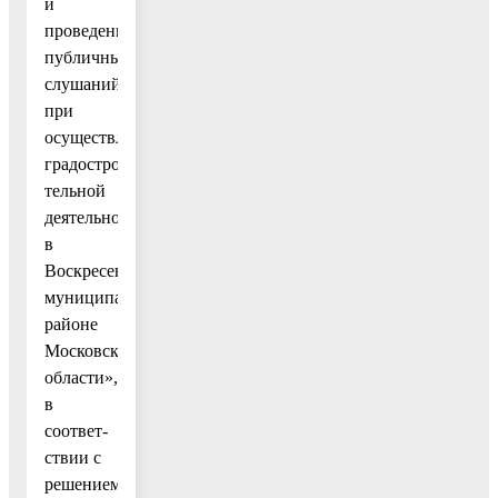
и
проведении
публичных
слушаний
при
осуществлении
градострои-
тельной
деятельности
в
Воскресенском
муниципальном
районе
Московской
области»,
в
соответ-
ствии с
решением