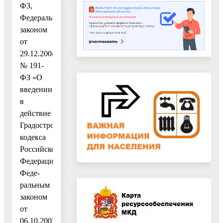
ФЗ,
Федеральным
законом
от
29.12.2004
№ 191-
ФЗ «О
введении
в
действие
Градостроительного
кодекса
Российской
Федерации»,
Феде-
ральным
законом
от
06.10.2003