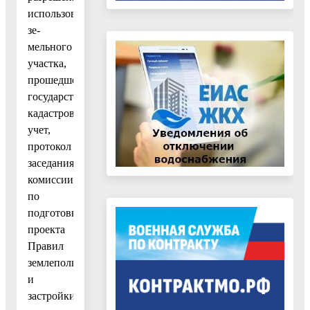
использования
зе-
мельного
участка,
прошедшего
государственный
кадастровый
учет,
протокол
заседания
комиссии
по
подготовке
проекта
Правил
землепользования
и
застройки