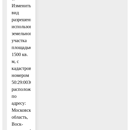
Изменить
вид
разрешенного
использования
земельного
участка
площадью
1500 кв.
м, с
кадастровым
номером
50:29:0030204:2208,
расположенного
по
адресу:
Московская
область,
Воск-