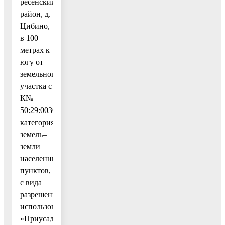
ресенский
район, д.
Цибино,
в 100
метрах к
югу от
земельного
участка с
К№
50:29:0030213:563,
категория
земель–
земли
населенных
пунктов,
с вида
разрешенного
использования
«Приусадебный