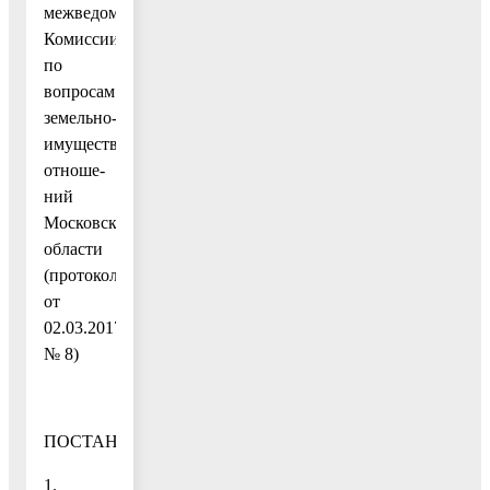
межведомственной
Комиссии
по
вопросам
земельно-
имущественных
отноше-
ний
Московской
области
(протокол
от
02.03.2017
№ 8)
ПОСТАНОВЛЯЮ:
1.