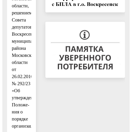
области,
решением
Совета
депутатов
Воскресенского
муниципального
района
Московской
области
от
26.02.2016
№ 292/23
«Об
утверждении
Положе-
ния о
порядке
организации