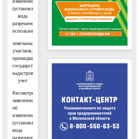
изменении
(установлении)
вида
разрешенного
использования
земельных
участков,
прошедших
государственный
кадастровый
учет
Рассмотрев
заявление
об
изменении
(установлении)
вида
разрешенного