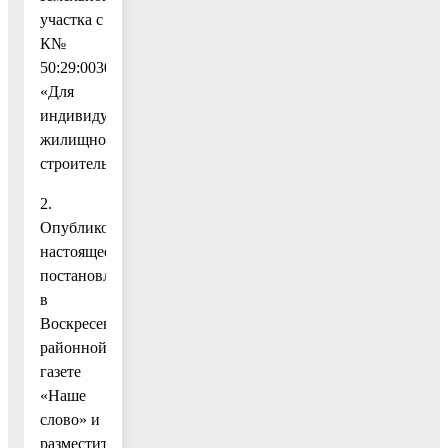
участка с
К№
50:29:0030213:536,
«Для
индивидуального
жилищного
строительства».
2.
Опубликовать
настоящее
постановление
в
Воскресенской
районной
газете
«Наше
слово» и
разместить