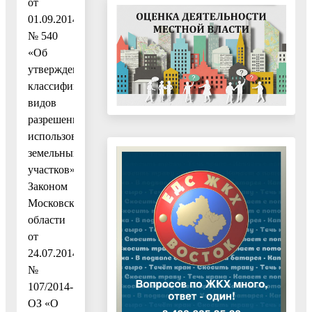
от
01.09.2014
№ 540
«Об
утверждении
классификатора
видов
разрешенного
использования
земельных
участков»,
Законом
Московской
области
от
24.07.2014
№
107/2014-
ОЗ «О