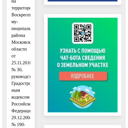
на
территории
Воскресенского
му-
ниципального
района
Московской
области
от
25.11.2016
№ 30,
руководствуясь
Градостроитель-
ным
кодексом
Российской
Федерации
29.12.2004
№ 190-