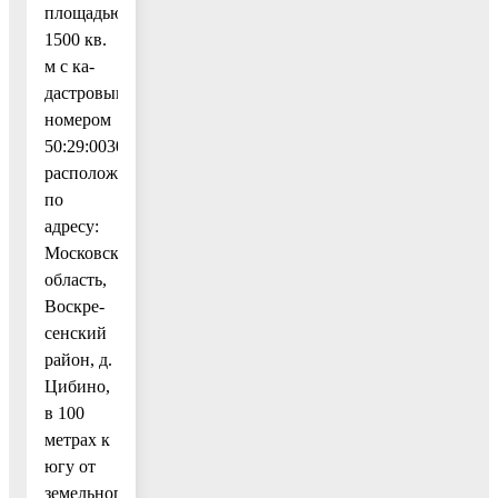
площадью
1500 кв.
м с ка-
дастровым
номером
50:29:0030204:2208,
расположенного
по
адресу:
Московская
область,
Воскре-
сенский
район, д.
Цибино,
в 100
метрах к
югу от
земельного