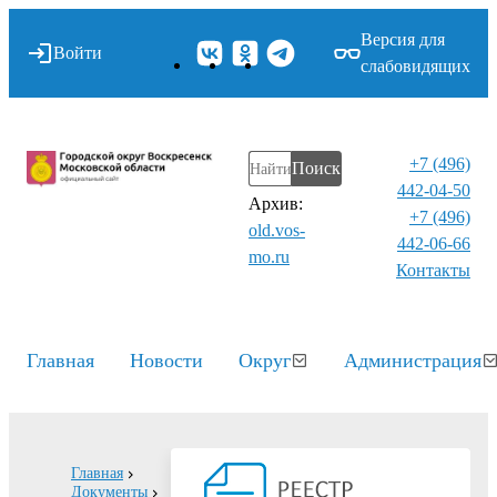
Версия для
Войти
слабовидящих
+7 (496)
Поиск
442-04-50
Архив:
+7 (496)
old.vos-
442-06-66
mo.ru
Контакты⁠
Главная
Новости
Округ
Администрация
Главная
Документы