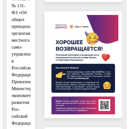
№ 131-
ФЗ «Об
общих
принципах
организации
местного
само-
управления
в
Российской
Федерации»,
Приказом
Министерства
экономического
развития
Рос-
сийской
Федерации