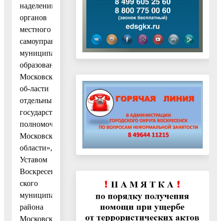
наделении
органов
местного
самоуправления
муниципальных
образований
Московской
об-ласти
отдельными
государственными
полномочиями
Московской
области»,
Уставом
Воскресен-
ского
муниципального
района
Московской