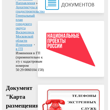
Направления
Архитектура и
градостроительство
Генеральный
план
городского
округа
Воскресенск
Московской
области
Изменения
в ГП
Изменения в ГП
(применительно к
з/у с кадастровым
номером
50:29:0060104:158)
Документ
"Карта
размещения