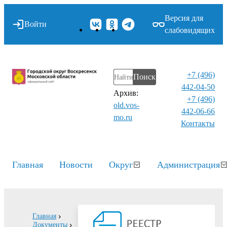
Версия для
Войти
слабовидящих
+7 (496)
Поиск
442-04-50
Архив:
+7 (496)
old.vos-
442-06-66
mo.ru
Контакты⁠
Главная
Новости
Округ
Администрация
Главная
Документы