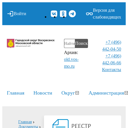
Версия для
Войти
слабовидящих
+7 (496)
Поиск
442-04-50
Архив:
+7 (496)
old.vos-
442-06-66
mo.ru
Контакты⁠
Главная
Новости
Округ
Администрация
Главная
Документы