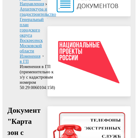
Направления
Архитектура и
градостроительство
Генеральный
план
городского
округа
Воскресенск
Московской
области
Изменения
в ГП
Изменения в ГП
(применительно к
з/у с кадастровым
номером
50:29:0060104:158)
Документ
"Карта
зон с