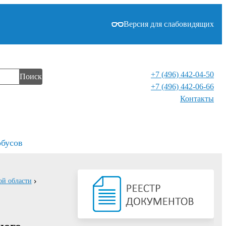
Версия для слабовидящих
+7 (496) 442-04-50
Поиск
+7 (496) 442-06-66
Контакты⁠
обусов
ой области