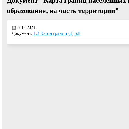
Документ "Карта границ населенных 
образования, на часть территории"
27.12.2024
Документ:
1.2 Карта границ (4).pdf