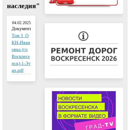
наследия"
04.02.2025
Документ:
Том 3_О
КН-Иван
овка (го
Воскресе
нск)-1-Эт
ап.pdf