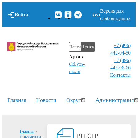
Версия для
Войти
слабовидящих
+7 (496)
Поиск
442-04-50
Архив:
+7 (496)
old.vos-
442-06-66
mo.ru
Контакты⁠
Главная
Новости
Округ
Администрация
Главная
Документы