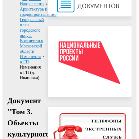
Направления
Архитектура и
градостроительство
Генеральный
план
городского
округа
Воскресенск
Московской
области
Изменения
в ГП
Изменения
в ГП (д.
Ивановка)
Документ
"Том 3.
Объекты
культурного