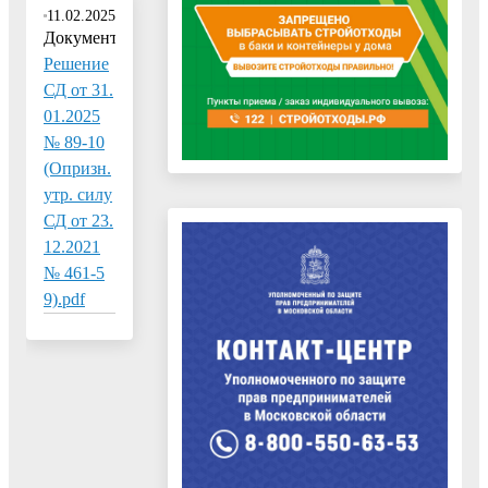
11.02.2025
Документ:
Решение
СД от 31.
01.2025
№ 89-10
(Опризн.
утр. силу
СД от 23.
12.2021
№ 461-5
9).pdf