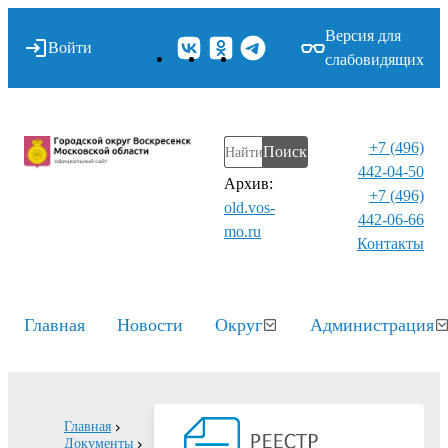
Версия для
Войти
слабовидящих
+7 (496)
Поиск
442-04-50
Архив:
+7 (496)
old.vos-
442-06-66
mo.ru
Контакты⁠
Главная
Новости
Округ
Администрация
Главная
Документы