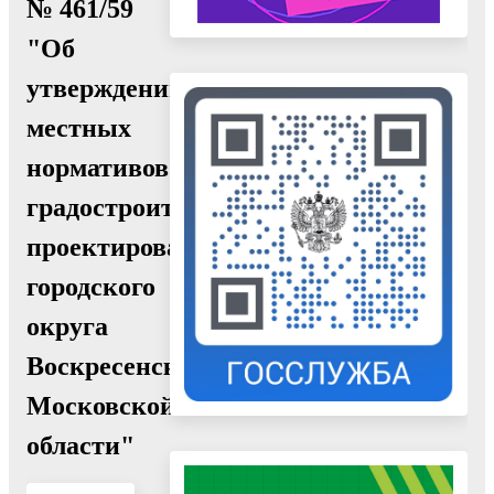
№ 461/59
"Об
утверждении
местных
нормативов
градостроительного
проектирования
городского
округа
Воскресенск
Московской
области"