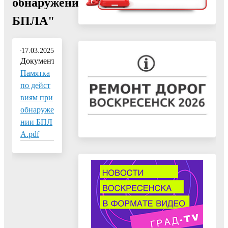
обнаружении
БПЛА"
17.03.2025
Документ:
Памятка
по дейст
виям при
обнаруже
нии БПЛ
А.pdf