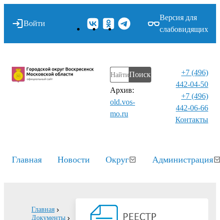
Версия для
Войти
слабовидящих
+7 (496)
Поиск
442-04-50
Архив:
+7 (496)
old.vos-
442-06-66
mo.ru
Контакты⁠
Главная
Новости
Округ
Администрация
Главная
Документы