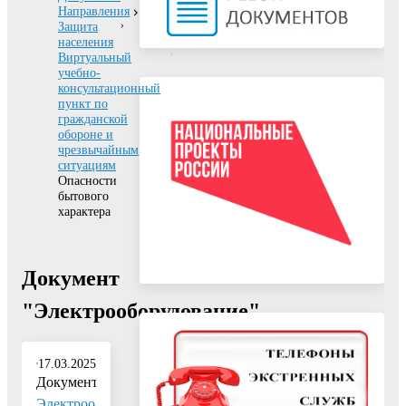
Направления
Защита
населения
Виртуальный
учебно-
консультационный
пункт по
гражданской
обороне и
чрезвычайным
ситуациям
Опасности
бытового
характера
Документ
"Электрооборудование"
17.03.2025
Документ:
Электроо