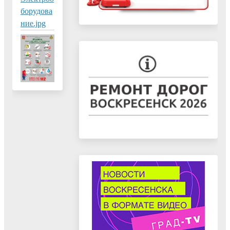
борудова
ние.jpg