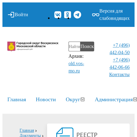
Версия для
Войти
слабовидящих
+7 (496)
Поиск
442-04-50
Архив:
+7 (496)
old.vos-
442-06-66
mo.ru
Контакты⁠
Главная
Новости
Округ
Администрация
Главная
Документы